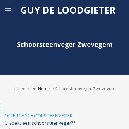
Skip
GUY DE LOODGIETER
to
content
Schoorsteenveger Zwevegem
U bent hier:
Home
> Schoorsteenveger Zwevegem
OFFERTE SCHOORSTEENVEGER
U zoekt een schoorsteenveger?*