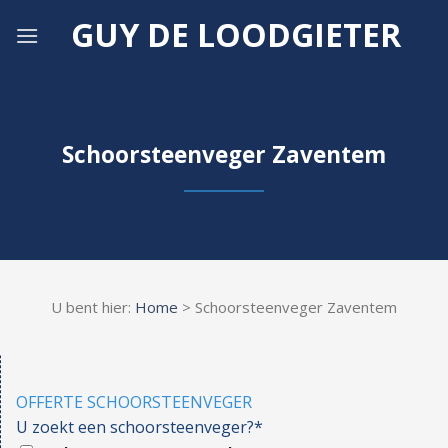
Skip
GUY DE LOODGIETER
to
content
Schoorsteenveger Zaventem
U bent hier:
Home
> Schoorsteenveger Zaventem
OFFERTE SCHOORSTEENVEGER
U zoekt een schoorsteenveger?*