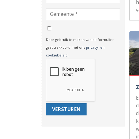
h
v
Door gebruik te maken van dit formulier
gaat u akkoord met ons
privacy- en
cookiebeleid
.
d
d
k
w
i