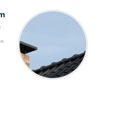
em
s
en