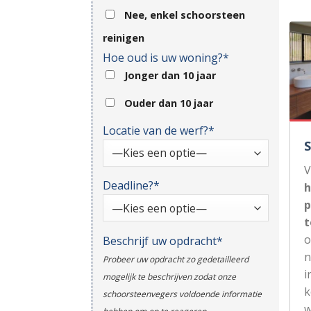
Nee, enkel schoorsteen
reinigen
Hoe oud is uw woning?*
Jonger dan 10 jaar
Ouder dan 10 jaar
Locatie van de werf?*
V
Deadline?*
h
p
t
Beschrijf uw opdracht*
n
Probeer uw opdracht zo gedetailleerd
i
mogelijk te beschrijven zodat onze
k
schoorsteenvegers voldoende informatie
w