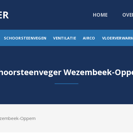
ER
HOME
OVE
SCHOORSTEENVEGEN
VENTILATIE
AIRCO
VLOERVERWAR
hoorsteenveger Wezembeek-Op
ezembeek-Oppem