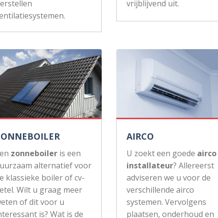
erstellen
vrijblijvend uit.
entilatiesystemen.
ZONNEBOILER
AIRCO
Een
zonneboiler
is een
U zoekt een goede
airco
uurzaam alternatief voor
installateur
? Allereerst
e klassieke boiler of cv-
adviseren we u voor de
etel. Wilt u graag meer
verschillende airco
eten of dit voor u
systemen. Vervolgens
nteressant is? Wat is de
plaatsen, onderhoud en