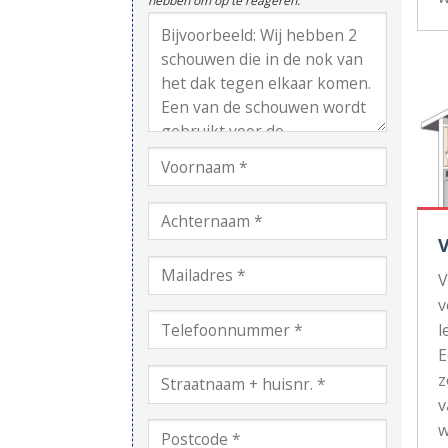
hebben om op te reageren.
V
v
l
z
v
w