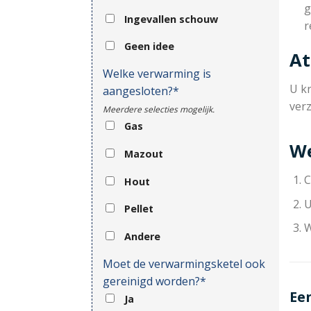
g
Ingevallen schouw
r
Geen idee
At
Welke verwarming is
U kr
aangesloten?*
ver
Meerdere selecties mogelijk.
Gas
We
Mazout
C
Hout
U
Pellet
W
Andere
Moet de verwarmingsketel ook
gereinigd worden?*
Ee
Ja