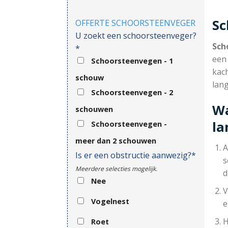
S
OFFERTE SCHOORSTEENVEGER
U zoekt een schoorsteenveger?
Sch
*
een
Schoorsteenvegen - 1
kach
schouw
lan
Schoorsteenvegen - 2
Wa
schouwen
l
Schoorsteenvegen -
meer dan 2 schouwen
A
Is er een obstructie aanwezig?*
s
Meerdere selecties mogelijk.
d
Nee
V
Vogelnest
e
H
Roet