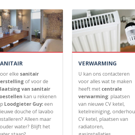
SANITAIR
VERWARMING
oor elke
sanitair
U kan ons contacteren
erstelling
of voor de
voor alles wat te maken
laatsing van sanitair
heeft met
centrale
oestellen
kan u rekenen
verwarming
: plaatsen
op
Loodgieter Guy:
een
van nieuwe CV ketel,
ieuwe douche of lavabo
ketelreiniging, onderho
nstalleren? Alleen maar
CV ketel, plaatsen van
ouder water? Blijft het
radiatoren,
ater staan?
gasinstallaties, …