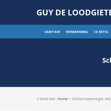
Skip
to
GUY DE LOODGIET
content
SANITAIR
VERWARMING
CV KETEL
Sc
U bent hier:
Home
> Schoorsteenveger W