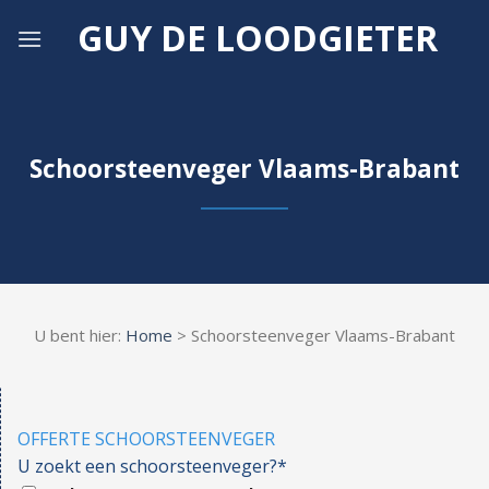
Skip
GUY DE LOODGIETER
to
content
Schoorsteenveger Vlaams-Brabant
U bent hier:
Home
> Schoorsteenveger Vlaams-Brabant
OFFERTE SCHOORSTEENVEGER
U zoekt een schoorsteenveger?*