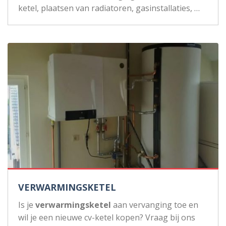
ketel, plaatsen van radiatoren, gasinstallaties, …
VERWARMINGSKETEL
Is je
verwarmingsketel
aan vervanging toe en
wil je een nieuwe cv-ketel kopen? Vraag bij ons