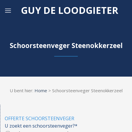
Skip
GUY DE LOODGIETER
to
content
Schoorsteenveger Steenokkerzeel
U bent hier:
Home
> Schoorsteenveger Steenokkerzeel
OFFERTE SCHOORSTEENVEGER
U zoekt een schoorsteenveger?*