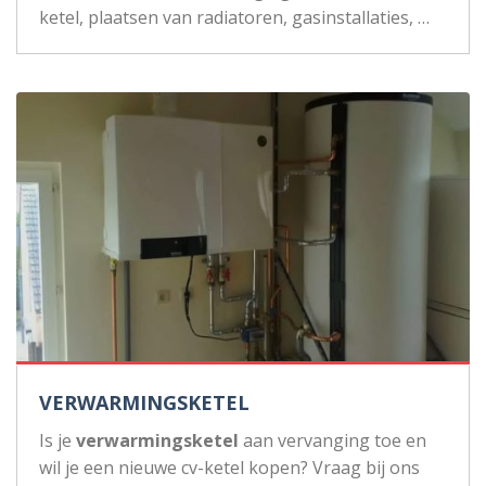
ketel, plaatsen van radiatoren, gasinstallaties, …
VERWARMINGSKETEL
Is je
verwarmingsketel
aan vervanging toe en
wil je een nieuwe cv-ketel kopen? Vraag bij ons