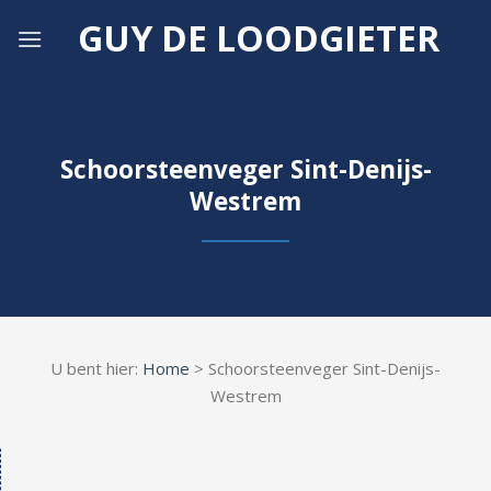
Skip
GUY DE LOODGIETER
to
content
Schoorsteenveger Sint-Denijs-
Westrem
U bent hier:
Home
> Schoorsteenveger Sint-Denijs-
Westrem