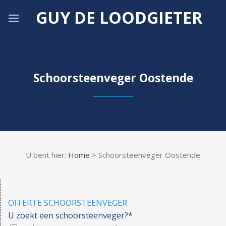
Skip
GUY DE LOODGIETER
to
content
Schoorsteenveger Oostende
U bent hier:
Home
> Schoorsteenveger Oostende
OFFERTE SCHOORSTEENVEGER
U zoekt een schoorsteenveger?*