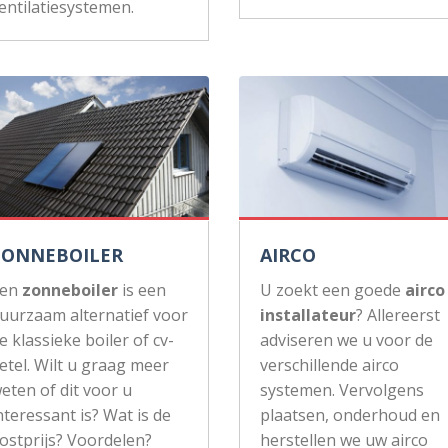
entilatiesystemen.
ZONNEBOILER
AIRCO
Een
zonneboiler
is een
U zoekt een goede
airco
uurzaam alternatief voor
installateur
? Allereerst
e klassieke boiler of cv-
adviseren we u voor de
etel. Wilt u graag meer
verschillende airco
eten of dit voor u
systemen. Vervolgens
nteressant is? Wat is de
plaatsen, onderhoud en
ostprijs? Voordelen?
herstellen we uw airco