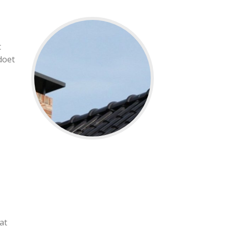
t
doet
at