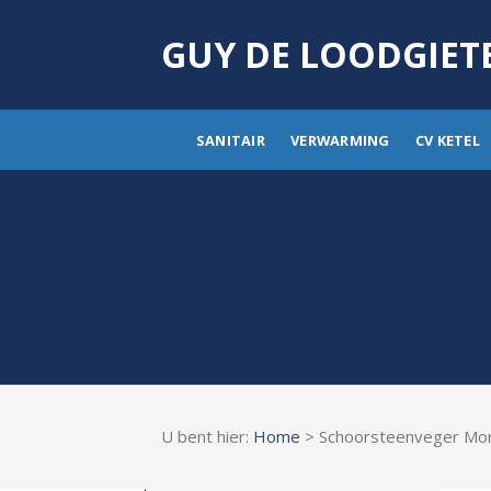
Skip
to
GUY DE LOODGIET
content
SANITAIR
VERWARMING
CV KETEL
U bent hier:
Home
> Schoorsteenveger Mor