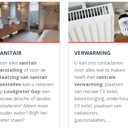
SANITAIR
VERWARMING
oor elke
sanitair
U kan ons contacteren
erstelling
of voor de
voor alles wat te maken
laatsing van sanitair
heeft met
centrale
oestellen
kan u rekenen
verwarming
: plaatsen
op
Loodgieter Guy:
een
van nieuwe CV ketel,
ieuwe douche of lavabo
ketelreiniging, onderho
nstalleren? Alleen maar
CV ketel, plaatsen van
ouder water? Blijft het
radiatoren,
ater staan?
gasinstallaties, …