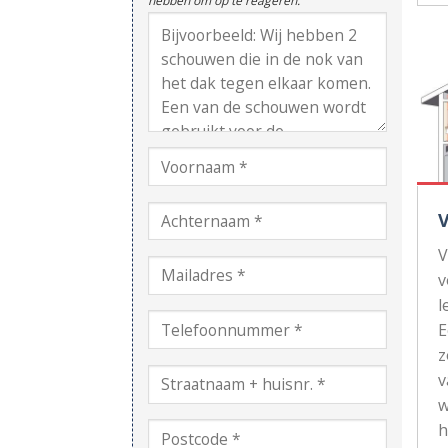
hebben om op te reageren.
V
v
l
z
v
w
h