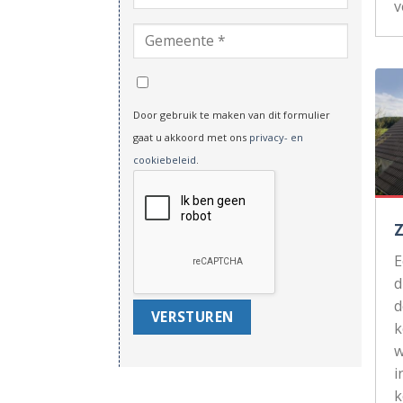
v
Door gebruik te maken van dit formulier
gaat u akkoord met ons
privacy- en
cookiebeleid
.
d
d
k
w
i
k