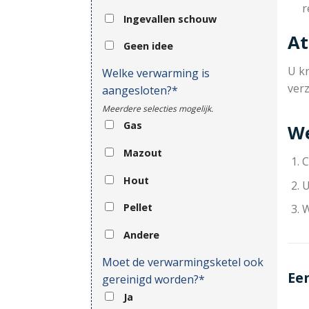
r
Ingevallen schouw
At
Geen idee
U kr
Welke verwarming is
ver
aangesloten?*
Meerdere selecties mogelijk.
Gas
We
Mazout
C
Hout
U
Pellet
W
Andere
Moet de verwarmingsketel ook
Ee
gereinigd worden?*
Ja