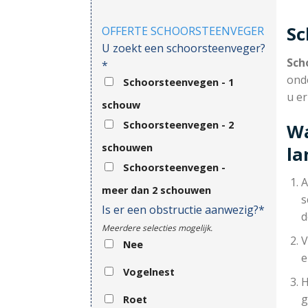
Sc
OFFERTE SCHOORSTEENVEGER
U zoekt een schoorsteenveger?
Sch
*
ond
Schoorsteenvegen - 1
u e
schouw
Schoorsteenvegen - 2
Wa
schouwen
l
Schoorsteenvegen -
A
meer dan 2 schouwen
s
Is er een obstructie aanwezig?*
d
Meerdere selecties mogelijk.
V
Nee
e
Vogelnest
H
g
Roet