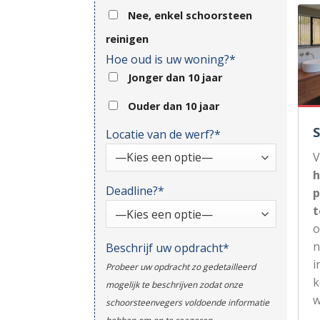
Nee, enkel schoorsteen
reinigen
Hoe oud is uw woning?*
Jonger dan 10 jaar
Ouder dan 10 jaar
Locatie van de werf?*
V
h
Deadline?*
p
t
n
Beschrijf uw opdracht*
i
Probeer uw opdracht zo gedetailleerd
k
mogelijk te beschrijven zodat onze
w
schoorsteenvegers voldoende informatie