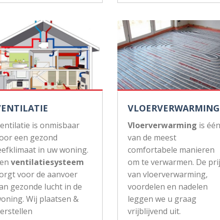
VENTILATIE
VLOERVERWARMING
entilatie is onmisbaar
Vloerverwarming
is éé
oor een gezond
van de meest
eefklimaat in uw woning.
comfortabele manieren
Een
ventilatiesysteem
om te verwarmen. De pri
orgt voor de aanvoer
van vloerverwarming,
an gezonde lucht in de
voordelen en nadelen
oning. Wij plaatsen &
leggen we u graag
erstellen
vrijblijvend uit.