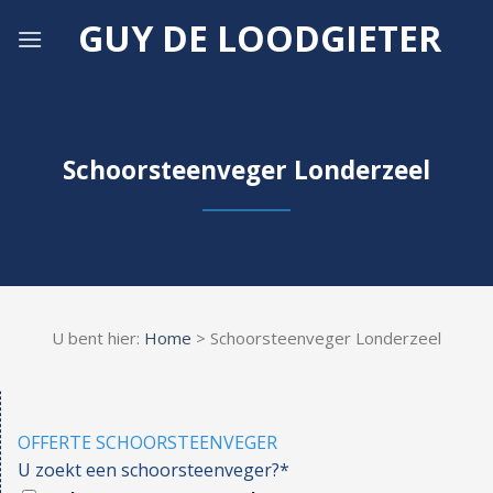
Skip
GUY DE LOODGIETER
to
content
Schoorsteenveger Londerzeel
U bent hier:
Home
> Schoorsteenveger Londerzeel
OFFERTE SCHOORSTEENVEGER
U zoekt een schoorsteenveger?*