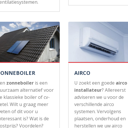
entilatiesystemen.
ZONNEBOILER
AIRCO
Een
zonneboiler
is een
U zoekt een goede
airco
uurzaam alternatief voor
installateur
? Allereerst
e klassieke boiler of cv-
adviseren we u voor de
etel. Wilt u graag meer
verschillende airco
eten of dit voor u
systemen. Vervolgens
nteressant is? Wat is de
plaatsen, onderhoud en
ostprijs? Voordelen?
herstellen we uw airco