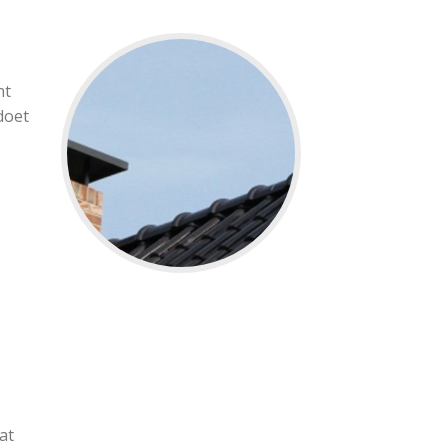
ht
doet
at