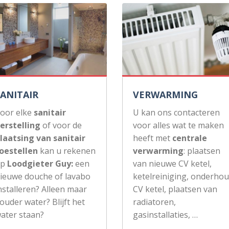
SANITAIR
VERWARMING
oor elke
sanitair
U kan ons contacteren
erstelling
of voor de
voor alles wat te maken
laatsing van sanitair
heeft met
centrale
oestellen
kan u rekenen
verwarming
: plaatsen
op
Loodgieter Guy:
een
van nieuwe CV ketel,
ieuwe douche of lavabo
ketelreiniging, onderho
nstalleren? Alleen maar
CV ketel, plaatsen van
ouder water? Blijft het
radiatoren,
ater staan?
gasinstallaties, …