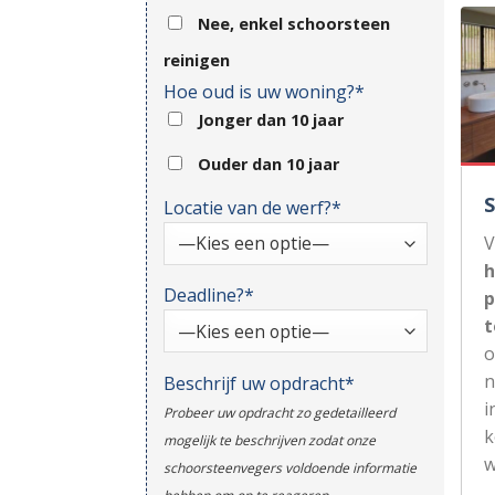
Nee, enkel schoorsteen
reinigen
Hoe oud is uw woning?*
Jonger dan 10 jaar
Ouder dan 10 jaar
Locatie van de werf?*
V
h
Deadline?*
p
t
n
Beschrijf uw opdracht*
i
Probeer uw opdracht zo gedetailleerd
k
mogelijk te beschrijven zodat onze
w
schoorsteenvegers voldoende informatie