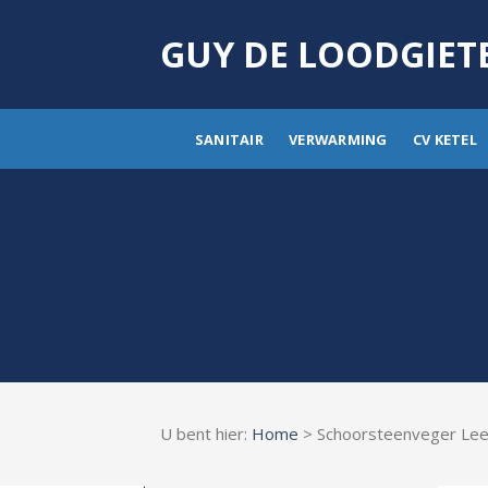
Skip
to
GUY DE LOODGIET
content
SANITAIR
VERWARMING
CV KETEL
U bent hier:
Home
> Schoorsteenveger Lee