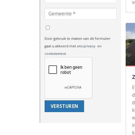
v
Door gebruik te maken van dit formulier
gaat u akkoord met ons
privacy- en
cookiebeleid
.
d
d
k
w
i
k