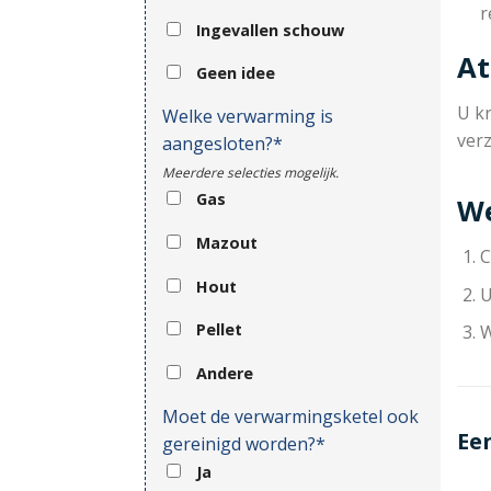
r
Ingevallen schouw
At
Geen idee
U kr
Welke verwarming is
ver
aangesloten?*
Meerdere selecties mogelijk.
Gas
We
Mazout
C
Hout
U
Pellet
W
Andere
Moet de verwarmingsketel ook
Ee
gereinigd worden?*
Ja