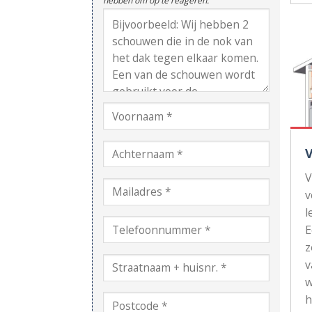
hebben om op te reageren.
V
v
l
z
v
w
h