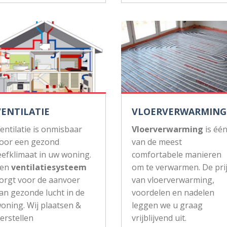
VENTILATIE
VLOERVERWARMING
entilatie is onmisbaar
Vloerverwarming
is éé
oor een gezond
van de meest
eefklimaat in uw woning.
comfortabele manieren
Een
ventilatiesysteem
om te verwarmen. De pri
orgt voor de aanvoer
van vloerverwarming,
an gezonde lucht in de
voordelen en nadelen
oning. Wij plaatsen &
leggen we u graag
erstellen
vrijblijvend uit.