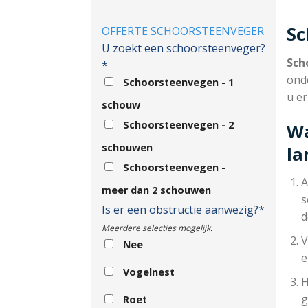
Sc
OFFERTE SCHOORSTEENVEGER
U zoekt een schoorsteenveger?
Sch
*
ond
Schoorsteenvegen - 1
u e
schouw
Schoorsteenvegen - 2
Wa
schouwen
l
Schoorsteenvegen -
A
meer dan 2 schouwen
s
Is er een obstructie aanwezig?*
d
Meerdere selecties mogelijk.
V
Nee
e
Vogelnest
H
g
Roet