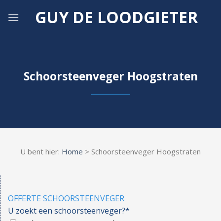
Skip
GUY DE LOODGIETER
to
content
Schoorsteenveger Hoogstraten
U bent hier:
Home
> Schoorsteenveger Hoogstraten
OFFERTE SCHOORSTEENVEGER
U zoekt een schoorsteenveger?*