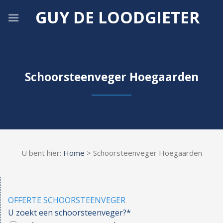
Skip
GUY DE LOODGIETER
to
content
Schoorsteenveger Hoegaarden
U bent hier:
Home
> Schoorsteenveger Hoegaarden
OFFERTE SCHOORSTEENVEGER
U zoekt een schoorsteenveger?*