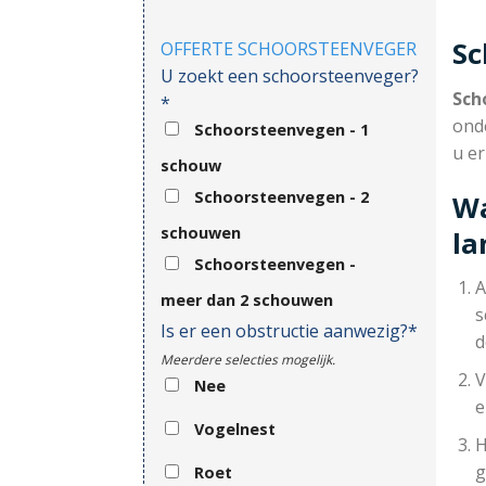
Sc
OFFERTE SCHOORSTEENVEGER
U zoekt een schoorsteenveger?
Sch
*
ond
Schoorsteenvegen - 1
u e
schouw
Schoorsteenvegen - 2
Wa
schouwen
l
Schoorsteenvegen -
A
meer dan 2 schouwen
s
Is er een obstructie aanwezig?*
d
Meerdere selecties mogelijk.
V
Nee
e
Vogelnest
H
g
Roet