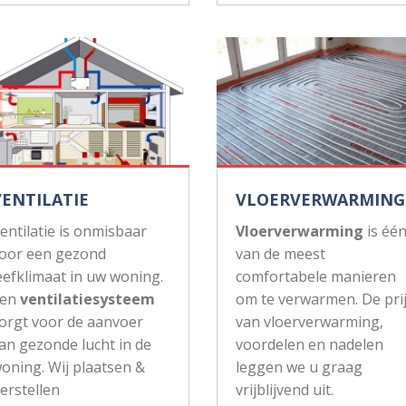
VENTILATIE
VLOERVERWARMING
entilatie is onmisbaar
Vloerverwarming
is éé
oor een gezond
van de meest
eefklimaat in uw woning.
comfortabele manieren
Een
ventilatiesysteem
om te verwarmen. De pri
orgt voor de aanvoer
van vloerverwarming,
an gezonde lucht in de
voordelen en nadelen
oning. Wij plaatsen &
leggen we u graag
erstellen
vrijblijvend uit.