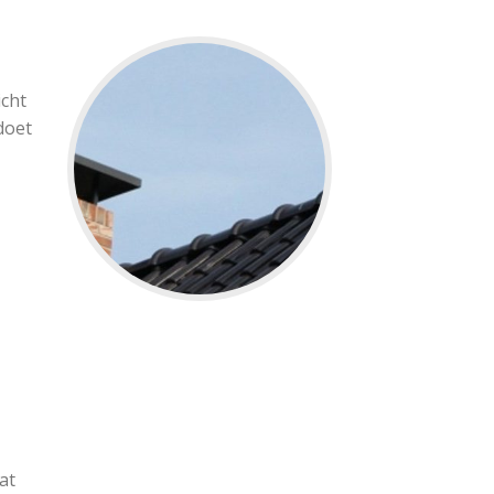
icht
doet
at