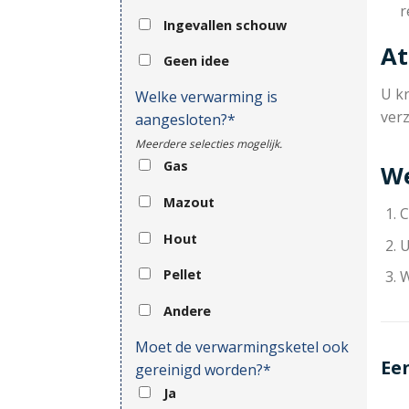
r
Ingevallen schouw
At
Geen idee
U kr
Welke verwarming is
ver
aangesloten?*
Meerdere selecties mogelijk.
Gas
We
Mazout
C
Hout
U
Pellet
W
Andere
Moet de verwarmingsketel ook
Ee
gereinigd worden?*
Ja