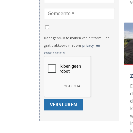
v
Door gebruik te maken van dit formulier
gaat u akkoord met ons
privacy- en
cookiebeleid
.
d
d
k
w
i
k