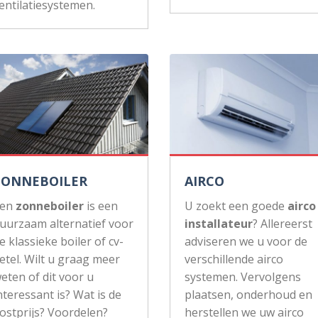
entilatiesystemen.
ZONNEBOILER
AIRCO
Een
zonneboiler
is een
U zoekt een goede
airco
uurzaam alternatief voor
installateur
? Allereerst
e klassieke boiler of cv-
adviseren we u voor de
etel. Wilt u graag meer
verschillende airco
eten of dit voor u
systemen. Vervolgens
nteressant is? Wat is de
plaatsen, onderhoud en
ostprijs? Voordelen?
herstellen we uw airco