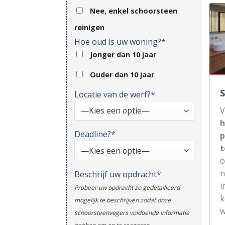
Nee, enkel schoorsteen
reinigen
Hoe oud is uw woning?*
Jonger dan 10 jaar
Ouder dan 10 jaar
Locatie van de werf?*
V
h
Deadline?*
p
t
n
Beschrijf uw opdracht*
i
Probeer uw opdracht zo gedetailleerd
k
mogelijk te beschrijven zodat onze
w
schoorsteenvegers voldoende informatie