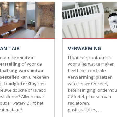
SANITAIR
VERWARMING
oor elke
sanitair
U kan ons contacteren
erstelling
of voor de
voor alles wat te maken
laatsing van sanitair
heeft met
centrale
oestellen
kan u rekenen
verwarming
: plaatsen
op
Loodgieter Guy:
een
van nieuwe CV ketel,
ieuwe douche of lavabo
ketelreiniging, onderho
nstalleren? Alleen maar
CV ketel, plaatsen van
ouder water? Blijft het
radiatoren,
ater staan?
gasinstallaties, …