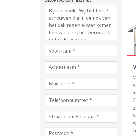
hebben om op te reageren.
V
v
l
z
v
w
h