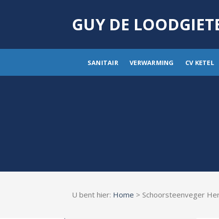
Skip
to
GUY DE LOODGIET
content
SANITAIR
VERWARMING
CV KETEL
U bent hier:
Home
> Schoorsteenveger He