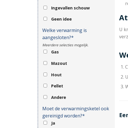
r
Ingevallen schouw
At
Geen idee
U kr
Welke verwarming is
ver
aangesloten?*
Meerdere selecties mogelijk.
Gas
We
Mazout
C
Hout
U
Pellet
W
Andere
Moet de verwarmingsketel ook
Ee
gereinigd worden?*
Ja