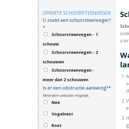
Sc
OFFERTE SCHOORSTEENVEGER
U zoekt een schoorsteenveger?
Sch
*
ond
Schoorsteenvegen - 1
u e
schouw
Schoorsteenvegen - 2
Wa
schouwen
l
Schoorsteenvegen -
A
meer dan 2 schouwen
s
Is er een obstructie aanwezig?*
d
Meerdere selecties mogelijk.
V
Nee
e
Vogelnest
H
g
Roet