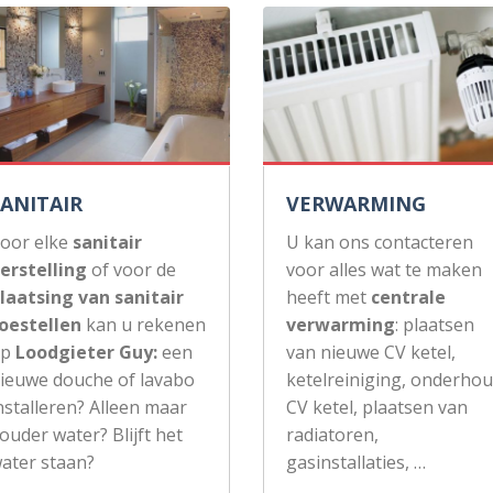
SANITAIR
VERWARMING
oor elke
sanitair
U kan ons contacteren
erstelling
of voor de
voor alles wat te maken
laatsing van sanitair
heeft met
centrale
oestellen
kan u rekenen
verwarming
: plaatsen
op
Loodgieter Guy:
een
van nieuwe CV ketel,
ieuwe douche of lavabo
ketelreiniging, onderho
nstalleren? Alleen maar
CV ketel, plaatsen van
ouder water? Blijft het
radiatoren,
ater staan?
gasinstallaties, …