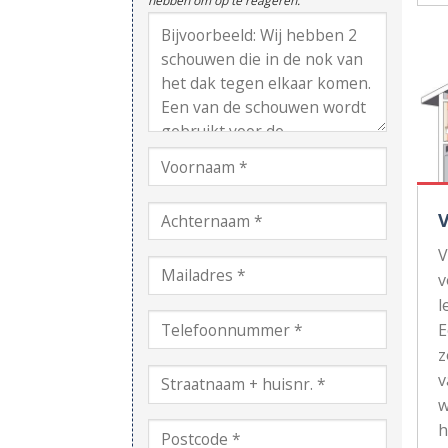
hebben om op te reageren.
V
v
l
z
v
w
h