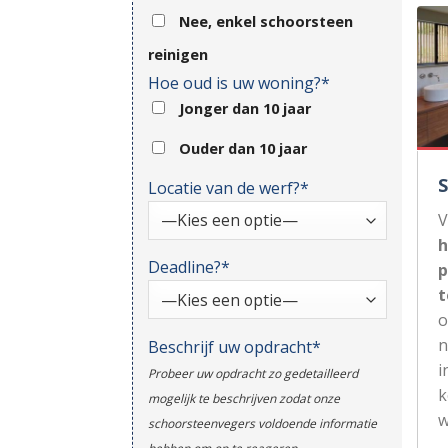
Nee, enkel schoorsteen
reinigen
Hoe oud is uw woning?*
Jonger dan 10 jaar
Ouder dan 10 jaar
Locatie van de werf?*
V
h
Deadline?*
p
t
n
Beschrijf uw opdracht*
i
Probeer uw opdracht zo gedetailleerd
k
mogelijk te beschrijven zodat onze
w
schoorsteenvegers voldoende informatie