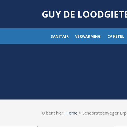
Skip
to
GUY DE LOODGIET
content
SANITAIR
VERWARMING
CV KETEL
U bent hier:
Home
> Schoorsteenveger Er