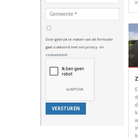
v
Door gebruik te maken van dit formulier
gaat u akkoord met ons
privacy- en
cookiebeleid
.
d
d
k
w
i
k