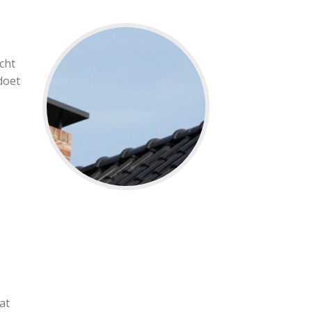
cht
doet
at