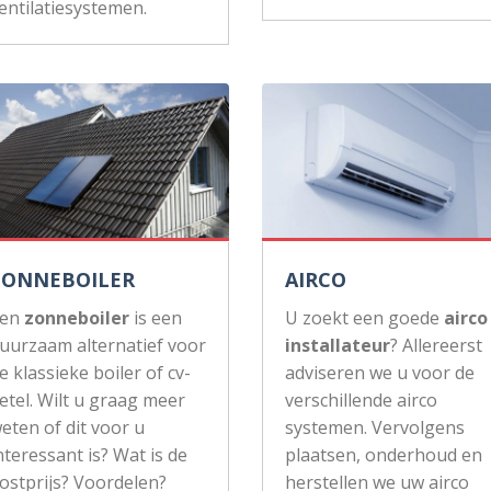
entilatiesystemen.
ZONNEBOILER
AIRCO
Een
zonneboiler
is een
U zoekt een goede
airco
uurzaam alternatief voor
installateur
? Allereerst
e klassieke boiler of cv-
adviseren we u voor de
etel. Wilt u graag meer
verschillende airco
eten of dit voor u
systemen. Vervolgens
nteressant is? Wat is de
plaatsen, onderhoud en
ostprijs? Voordelen?
herstellen we uw airco