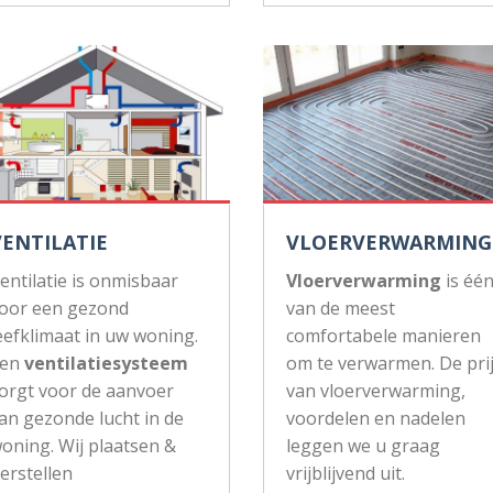
VENTILATIE
VLOERVERWARMING
entilatie is onmisbaar
Vloerverwarming
is éé
oor een gezond
van de meest
eefklimaat in uw woning.
comfortabele manieren
Een
ventilatiesysteem
om te verwarmen. De pri
orgt voor de aanvoer
van vloerverwarming,
an gezonde lucht in de
voordelen en nadelen
oning. Wij plaatsen &
leggen we u graag
erstellen
vrijblijvend uit.