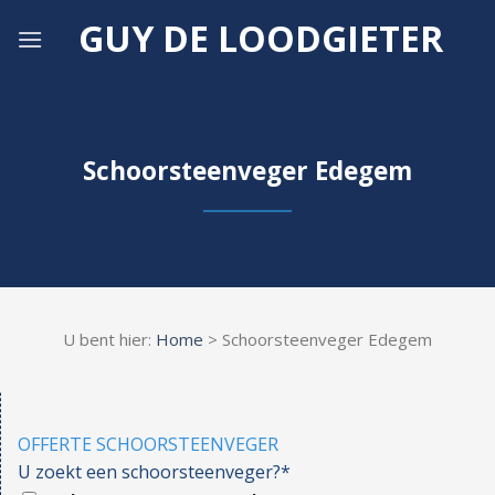
Skip
GUY DE LOODGIETER
to
content
Schoorsteenveger Edegem
U bent hier:
Home
> Schoorsteenveger Edegem
OFFERTE SCHOORSTEENVEGER
U zoekt een schoorsteenveger?*