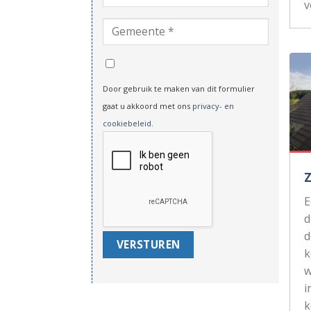
v
Door gebruik te maken van dit formulier
gaat u akkoord met ons
privacy- en
cookiebeleid
.
d
d
k
w
i
k