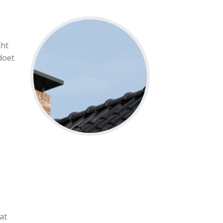
cht
doet
at