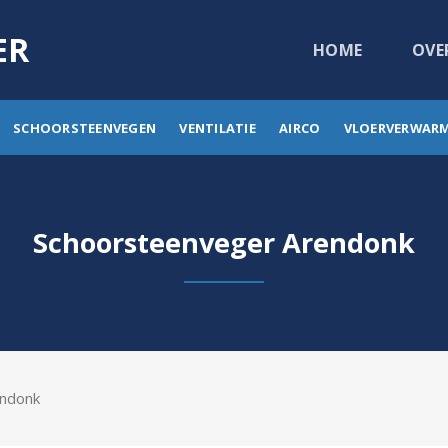
ER
HOME
OVE
SCHOORSTEENVEGEN
VENTILATIE
AIRCO
VLOERVERWAR
Schoorsteenveger Arendonk
endonk