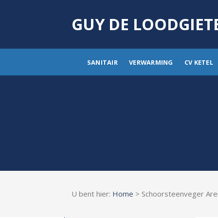
Skip
to
GUY DE LOODGIET
content
SANITAIR
VERWARMING
CV KETEL
U bent hier:
Home
> Schoorsteenveger Ar