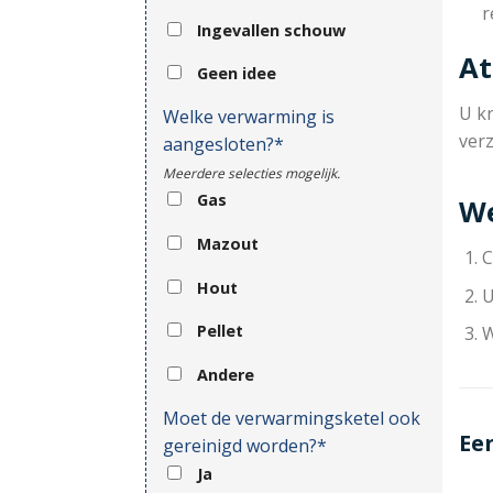
r
Ingevallen schouw
At
Geen idee
U kr
Welke verwarming is
ver
aangesloten?*
Meerdere selecties mogelijk.
Gas
We
Mazout
C
Hout
U
Pellet
W
Andere
Moet de verwarmingsketel ook
Ee
gereinigd worden?*
Ja