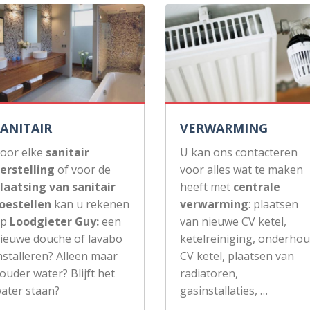
SANITAIR
VERWARMING
oor elke
sanitair
U kan ons contacteren
erstelling
of voor de
voor alles wat te maken
laatsing van sanitair
heeft met
centrale
oestellen
kan u rekenen
verwarming
: plaatsen
op
Loodgieter Guy:
een
van nieuwe CV ketel,
ieuwe douche of lavabo
ketelreiniging, onderho
nstalleren? Alleen maar
CV ketel, plaatsen van
ouder water? Blijft het
radiatoren,
ater staan?
gasinstallaties, …