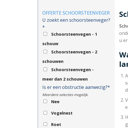
Sc
OFFERTE SCHOORSTEENVEGER
U zoekt een schoorsteenveger?
Sch
*
ond
Schoorsteenvegen - 1
u e
schouw
Schoorsteenvegen - 2
Wa
schouwen
l
Schoorsteenvegen -
A
meer dan 2 schouwen
s
Is er een obstructie aanwezig?*
d
Meerdere selecties mogelijk.
V
Nee
e
Vogelnest
H
g
Roet