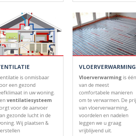
VENTILATIE
VLOERVERWARMING
entilatie is onmisbaar
Vloerverwarming
is éé
oor een gezond
van de meest
eefklimaat in uw woning.
comfortabele manieren
Een
ventilatiesysteem
om te verwarmen. De pri
orgt voor de aanvoer
van vloerverwarming,
an gezonde lucht in de
voordelen en nadelen
oning. Wij plaatsen &
leggen we u graag
erstellen
vrijblijvend uit.