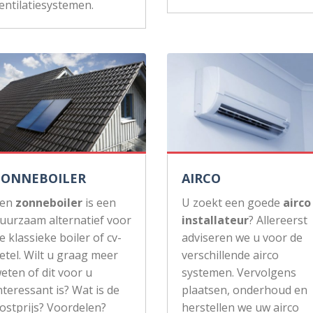
entilatiesystemen.
ZONNEBOILER
AIRCO
Een
zonneboiler
is een
U zoekt een goede
airco
uurzaam alternatief voor
installateur
? Allereerst
e klassieke boiler of cv-
adviseren we u voor de
etel. Wilt u graag meer
verschillende airco
eten of dit voor u
systemen. Vervolgens
nteressant is? Wat is de
plaatsen, onderhoud en
ostprijs? Voordelen?
herstellen we uw airco