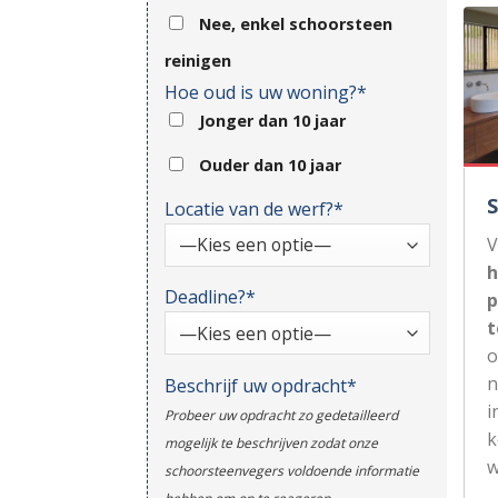
Nee, enkel schoorsteen
reinigen
Hoe oud is uw woning?*
Jonger dan 10 jaar
Ouder dan 10 jaar
Locatie van de werf?*
V
h
Deadline?*
p
t
n
Beschrijf uw opdracht*
i
Probeer uw opdracht zo gedetailleerd
k
mogelijk te beschrijven zodat onze
w
schoorsteenvegers voldoende informatie