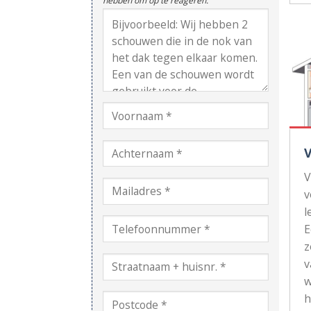
hebben om op te reageren.
V
v
l
z
v
w
h