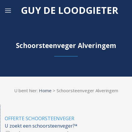
Skip
GUY DE LOODGIETER
to
content
Schoorsteenveger Alveringem
U bent hier:
Home
> Schoorsteenveger Alveringem
OFFERTE SCHOORSTEENVEGER
U zoekt een schoorsteenveger?*