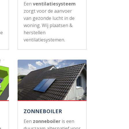
Een
ventilatiesysteem
zorgt voor de aanvoer
van gezonde lucht in de
woning. Wij plaatsen &
ie
herstellen
ventilatiesystemen.
ZONNEBOILER
Een
zonneboiler
is een
e
duurzaam alternatief voor