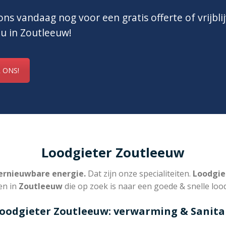
ns vandaag nog voor een gratis offerte of vrijbli
 u in Zoutleeuw!
 ONS!
Loodgieter Zoutleeuw
rnieuwbare energie.
Dat zijn onze specialiteiten.
Loodgie
en in
Zoutleeuw
die op zoek is naar een goede & snelle lood
oodgieter Zoutleeuw: verwarming & Sanita