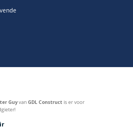
jvende
ter Guy
van
GDL Construct
is er voor
gieter!
ir