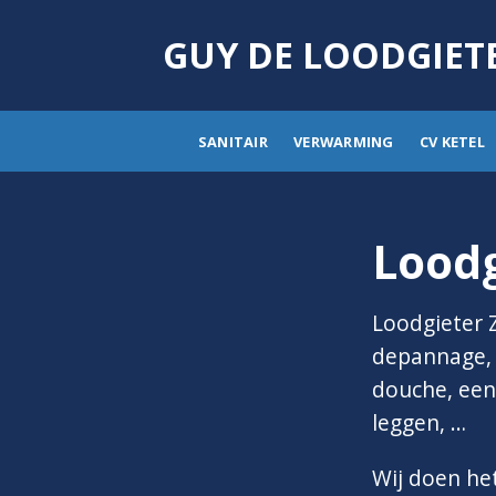
Skip
to
GUY DE LOODGIET
content
SANITAIR
VERWARMING
CV KETEL
Loodg
Loodgieter 
depannage, i
douche, een 
leggen, …
Wij doen he