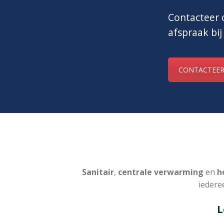
Contacteer o
afspraak bij
CONTACTEER
Sanitair
,
centrale verwarming
en
he
iedere
L