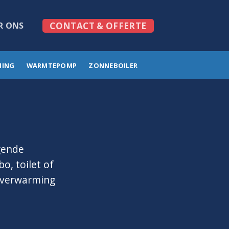
R ONS
CONTACT & OFFERTE
MING
WARMTEPOMP
ZONNEBOILER
gende
o, toilet of
erverwarming