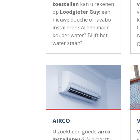
toestellen
kan u rekenen
v
op
Loodgieter Guy:
een
v
nieuwe douche of lavabo
k
installeren? Alleen maar
C
kouder water? Blijft het
r
water staan?
g
AIRCO
U zoekt een goede
airco
V
installateur
? Allereerst
v