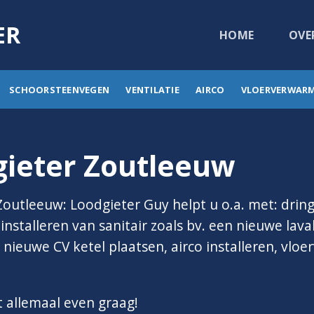
ER
HOME
OVE
SCHOORSTEENVEGEN
VENTILATIE
AIRCO
VLOERVERWAR
ieter Zoutleeuw
Zoutleeuw: Loodgieter Guy helpt u o.a. met: drin
nstalleren van sanitair zoals bv. een nieuwe lavab
nieuwe CV ketel plaatsen, airco installeren, vlo
t allemaal even graag!