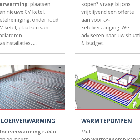
erwarming
: plaatsen
kopen? Vraag bij ons
an nieuwe CV ketel,
vrijblijvend een offerte
etelreiniging, onderhoud
aan voor cv-
V ketel, plaatsen van
ketelvervanging. We
adiatoren,
adviseren naar uw situat
asinstallaties, …
& budget.
VLOERVERWARMING
WARMTEPOMPEN
loerverwarming
is één
Met
an de meest
een
warmtepomp
kan j