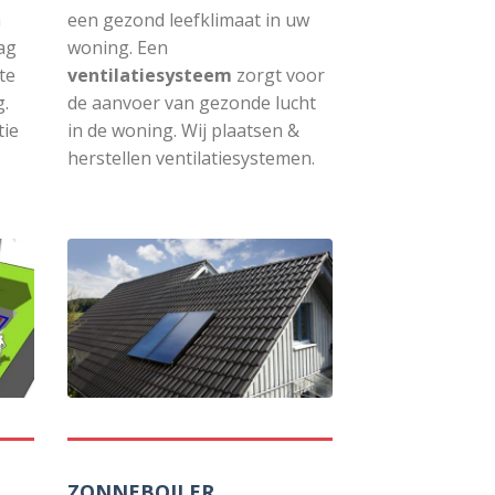
n
een gezond leefklimaat in uw
ag
woning. Een
rte
ventilatiesysteem
zorgt voor
g.
de aanvoer van gezonde lucht
tie
in de woning. Wij plaatsen &
herstellen ventilatiesystemen.
ZONNEBOILER