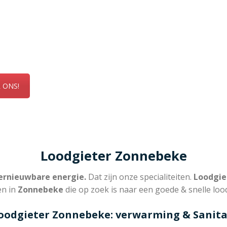
t allemaal even graag!
ns vandaag nog voor een gratis offerte of vrijbli
 u in Zonnebeke!
 ONS!
Loodgieter Zonnebeke
rnieuwbare energie.
Dat zijn onze specialiteiten.
Loodgie
en in
Zonnebeke
die op zoek is naar een goede & snelle loo
oodgieter Zonnebeke: verwarming & Sanita