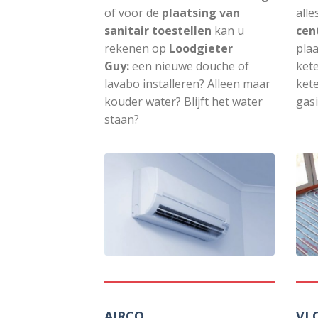
of voor de
plaatsing van
alle
sanitair toestellen
kan u
cen
rekenen op
Loodgieter
plaa
Guy:
een nieuwe douche of
ket
lavabo installeren? Alleen maar
kete
kouder water? Blijft het water
gasi
staan?
AIRCO
VL