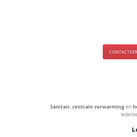
Wij doen he
Contacteer o
afspraak bij
CONTACTEER
Sanitair
,
centrale verwarming
en
he
iedere
L