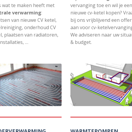
s wat te maken heeft met
vervanging toe en wil je ee
trale verwarming
:
nieuwe cv-ketel kopen? Vra
tsen van nieuwe CV ketel,
bij ons vrijblijvend een offe
elreiniging, onderhoud CV
aan voor cv-ketelvervangin
l, plaatsen van radiatoren,
We adviseren naar uw situa
nstallaties, …
& budget.
OERVERWARMING
WARMTEPOMPEN