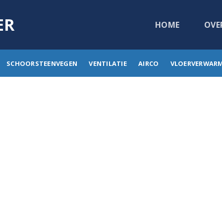
ER
HOME
OVE
SCHOORSTEENVEGEN
VENTILATIE
AIRCO
VLOERVERWAR
gieter Zonnebeke
Zonnebeke: Loodgieter Guy helpt u o.a. met: dri
nstalleren van sanitair zoals bv. een nieuwe lavab
nieuwe CV ketel plaatsen, airco installeren, vlo