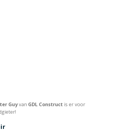
jvende
ter Guy
van
GDL Construct
is er voor
dgieter!
ir