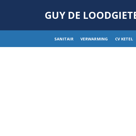
Skip
to
GUY DE LOODGIET
content
SANITAIR
VERWARMING
CV KETEL
Lood
Loodgieter 
depannage, i
douche, een 
leggen, …