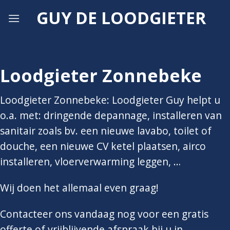
Skip
GUY DE LOODGIETER
to
content
Loodgieter Zonnebeke
Loodgieter Zonnebeke: Loodgieter Guy helpt u
o.a. met: dringende depannage, installeren van
sanitair zoals bv. een nieuwe lavabo, toilet of
douche, een nieuwe CV ketel plaatsen, airco
installeren, vloerverwarming leggen, …
Wij doen het allemaal even graag!
Contacteer ons vandaag nog voor een gratis
offerte of vrijblijvende afspraak bij u in