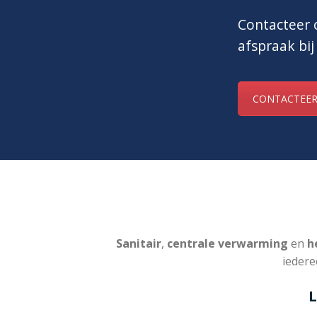
Contacteer o
afspraak bij
CONTACTEER
Sanitair
,
centrale verwarming
en
he
iedere
L