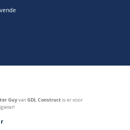
jvende
ter Guy
van
GDL Construct
is er voor
gieter!
ir