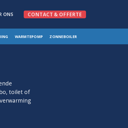
R ONS
CONTACT & OFFERTE
MING
WARMTEPOMP
ZONNEBOILER
gende
o, toilet of
erverwarming