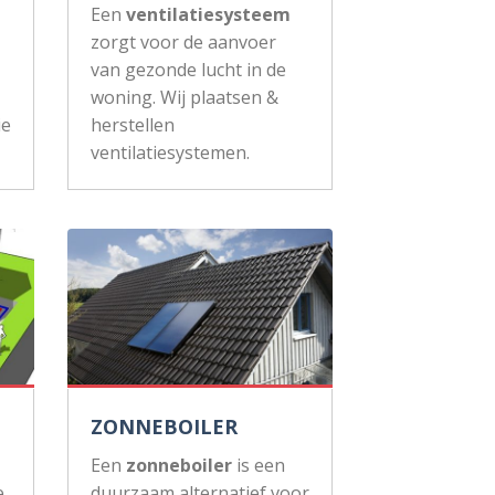
Een
ventilatiesysteem
zorgt voor de aanvoer
van gezonde lucht in de
woning. Wij plaatsen &
ie
herstellen
ventilatiesystemen.
ZONNEBOILER
Een
zonneboiler
is een
e
duurzaam alternatief voor