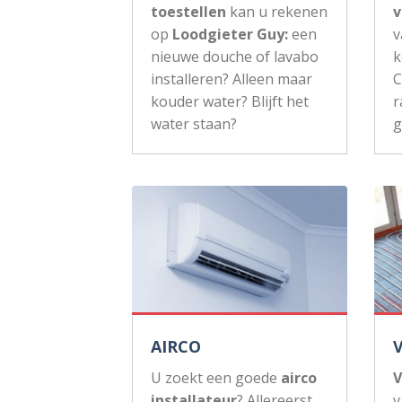
toestellen
kan u rekenen
v
op
Loodgieter Guy:
een
v
nieuwe douche of lavabo
k
installeren? Alleen maar
C
kouder water? Blijft het
r
water staan?
g
AIRCO
U zoekt een goede
airco
V
installateur
? Allereerst
v