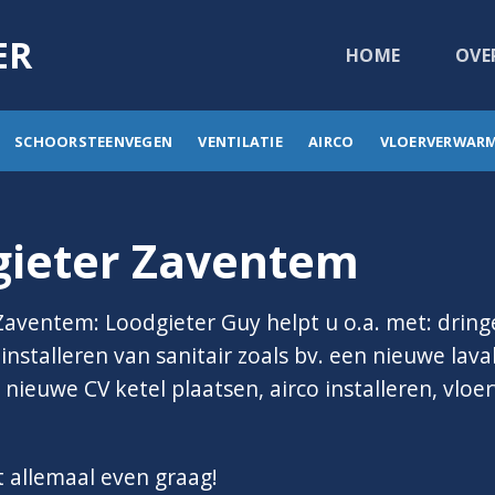
ER
HOME
OVE
SCHOORSTEENVEGEN
VENTILATIE
AIRCO
VLOERVERWAR
gieter Zaventem
Zaventem: Loodgieter Guy helpt u o.a. met: drin
nstalleren van sanitair zoals bv. een nieuwe lavab
nieuwe CV ketel plaatsen, airco installeren, vlo
t allemaal even graag!