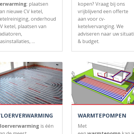
erwarming
: plaatsen
kopen? Vraag bij ons
an nieuwe CV ketel,
vrijblijvend een offerte
etelreiniging, onderhoud
aan voor cv-
V ketel, plaatsen van
ketelvervanging. We
adiatoren,
adviseren naar uw situat
asinstallaties, …
& budget.
VLOERVERWARMING
WARMTEPOMPEN
loerverwarming
is één
Met
an de meest
een
warmtepomp
kan j