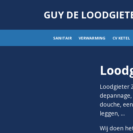
Skip
to
GUY DE LOODGIET
content
SANITAIR
VERWARMING
CV KETEL
Lood
Loodgieter 
depannage, i
douche, een 
leggen, …
Wij doen he