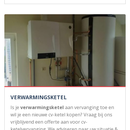
VERWARMINGSKETEL
Is je
verwarmingsketel
aan vervanging toe en
wil je een nieuwe cv-ketel kopen? Vraag bij ons
vrijblijvend een offerte aan voor cv-
ketelvervanging. We adviseren naar uw situatie &