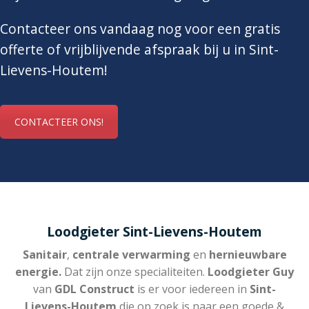
Contacteer ons vandaag nog voor een gratis
offerte of vrijblijvende afspraak bij u in Sint-
Lievens-Houtem!
CONTACTEER ONS!
Loodgieter Sint-Lievens-Houtem
Sanitair
,
centrale verwarming
en
hernieuwbare
energie.
Dat zijn onze specialiteiten.
Loodgieter Guy
van
GDL Construct
is er voor iedereen in
Sint-
Lievens-Houtem
die op zoek is naar een goede &