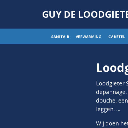
Skip
to
GUY DE LOODGIET
content
SANITAIR
VERWARMING
CV KETEL
Lood
Loodgieter 
depannage, i
douche, een 
leggen, …
Wij doen he