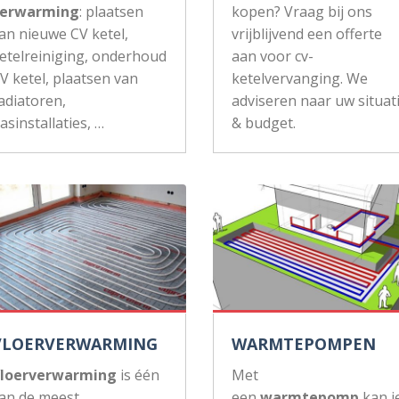
erwarming
: plaatsen
kopen? Vraag bij ons
an nieuwe CV ketel,
vrijblijvend een offerte
etelreiniging, onderhoud
aan voor cv-
V ketel, plaatsen van
ketelvervanging. We
adiatoren,
adviseren naar uw situat
asinstallaties, …
& budget.
VLOERVERWARMING
WARMTEPOMPEN
loerverwarming
is één
Met
an de meest
een
warmtepomp
kan j