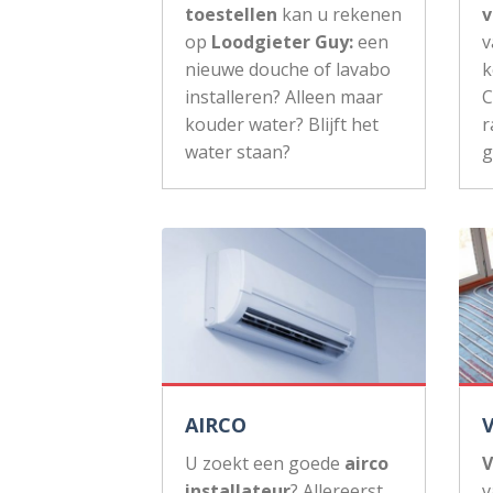
toestellen
kan u rekenen
v
op
Loodgieter Guy:
een
v
nieuwe douche of lavabo
k
installeren? Alleen maar
C
kouder water? Blijft het
r
water staan?
g
AIRCO
U zoekt een goede
airco
V
installateur
? Allereerst
v