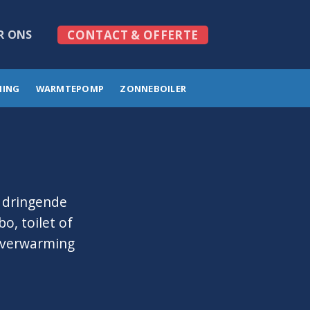
R ONS
CONTACT & OFFERTE
MING
WARMTEPOMP
ZONNEBOILER
l
: dringende
o, toilet of
erverwarming