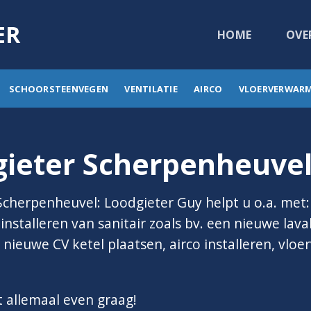
ER
HOME
OVE
SCHOORSTEENVEGEN
VENTILATIE
AIRCO
VLOERVERWAR
gieter Scherpenheuve
Scherpenheuvel: Loodgieter Guy helpt u o.a. met
nstalleren van sanitair zoals bv. een nieuwe lavab
nieuwe CV ketel plaatsen, airco installeren, vlo
t allemaal even graag!