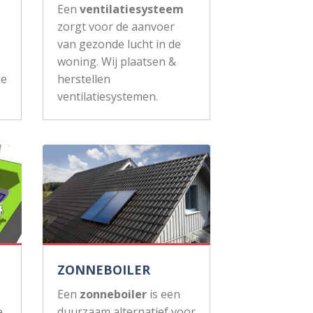
Een
ventilatiesysteem
zorgt voor de aanvoer
van gezonde lucht in de
woning. Wij plaatsen &
ie
herstellen
ventilatiesystemen.
ZONNEBOILER
Een
zonneboiler
is een
e
duurzaam alternatief voor