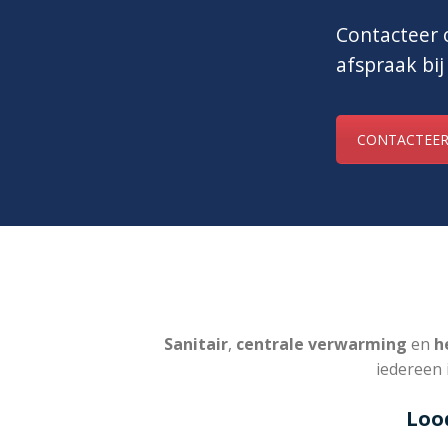
Contacteer o
afspraak bij
CONTACTEER
Sanitair
,
centrale verwarming
en
he
iedereen 
Loo