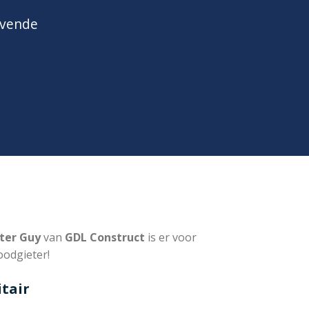
jvende
ter Guy
van
GDL Construct
is er voor
oodgieter!
tair