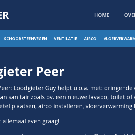
ER
HOME
OVE
SCHOORSTEENVEGEN
VENTILATIE
AIRCO
VLOERVERWAR
ieter Peer
Peer: Loodgieter Guy helpt u o.a. met: dringend
van sanitair zoals bv. een nieuwe lavabo, toilet o
tel plaatsen, airco installeren, vloerverwarming 
t allemaal even graag!