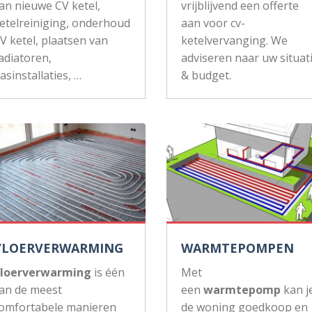
an nieuwe CV ketel,
vrijblijvend een offerte
etelreiniging, onderhoud
aan voor cv-
V ketel, plaatsen van
ketelvervanging. We
adiatoren,
adviseren naar uw situat
asinstallaties, …
& budget.
VLOERVERWARMING
WARMTEPOMPEN
loerverwarming
is één
Met
an de meest
een
warmtepomp
kan j
omfortabele manieren
de woning goedkoop en