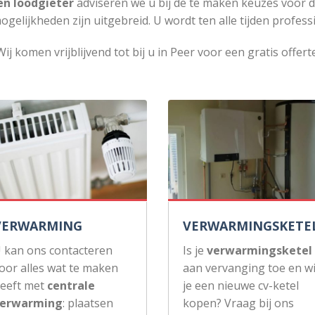
en loodgieter
adviseren we u bij de te maken keuzes voor 
ogelijkheden zijn uitgebreid. U wordt ten alle tijden profess
Wij komen vrijblijvend tot bij u in Peer voor een gratis offerte
VERWARMING
VERWARMINGSKETE
 kan ons contacteren
Is je
verwarmingsketel
oor alles wat te maken
aan vervanging toe en wi
eeft met
centrale
je een nieuwe cv-ketel
erwarming
: plaatsen
kopen? Vraag bij ons