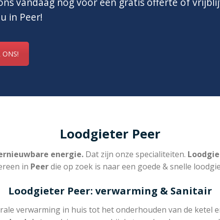
ns vandaag nog voor een gratis offerte of vrijbli
 u in Peer!
 ONS!
Loodgieter Peer
rnieuwbare energie.
Dat zijn onze specialiteiten.
Loodgie
ereen in
Peer
die op zoek is naar een goede & snelle loodgie
Loodgieter Peer: verwarming & Sanitair
rale verwarming in huis tot het onderhouden van de ketel e