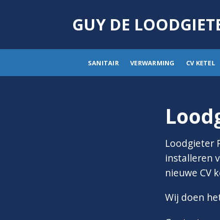
Skip
to
GUY DE LOODGIET
content
SANITAIR
VERWARMING
CV KETEL
Loodg
Loodgieter 
installeren 
nieuwe CV ke
Wij doen he