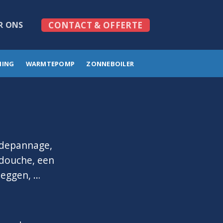
R ONS
CONTACT & OFFERTE
MING
WARMTEPOMP
ZONNEBOILER
e depannage,
f douche, een
leggen, …