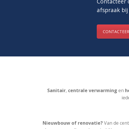
Contacteer o
afspraak bij
CONTACTEER
Sanitair
,
centrale verwarming
en
he
ied
Nieuwbouw of renovatie?
Van de cent