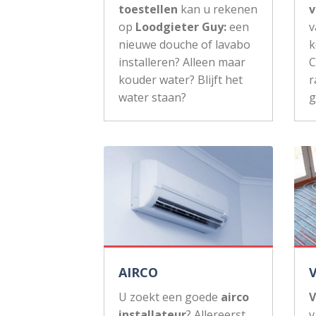
toestellen
kan u rekenen
v
op
Loodgieter Guy:
een
v
nieuwe douche of lavabo
k
installeren? Alleen maar
C
kouder water? Blijft het
r
water staan?
g
AIRCO
U zoekt een goede
airco
V
installateur
? Allereerst
v