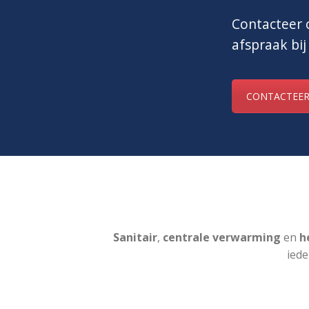
Contacteer o
afspraak bij
CONTACTEER
Sanitair
,
centrale verwarming
en
he
iede