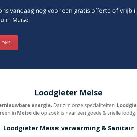
ns vandaag nog voor een gratis offerte of vrijbli
 u in Meise!
 ONS!
Loodgieter Meise
rnieuwbare energie.
Dat zijn onze specialiteiten.
Loodgie
reen in
Meise
die op zoek is naar een goede & snelle loodgi
Loodgieter Meise: verwarming & Sanitair