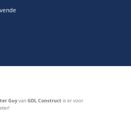
jvende
ter Guy
van
GDL Construct
is er voor
eter!