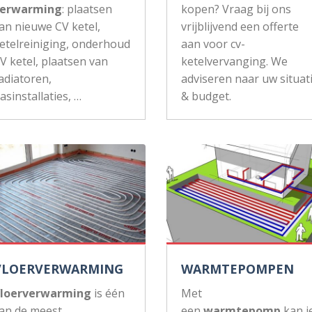
erwarming
: plaatsen
kopen? Vraag bij ons
an nieuwe CV ketel,
vrijblijvend een offerte
etelreiniging, onderhoud
aan voor cv-
V ketel, plaatsen van
ketelvervanging. We
adiatoren,
adviseren naar uw situat
asinstallaties, …
& budget.
VLOERVERWARMING
WARMTEPOMPEN
loerverwarming
is één
Met
an de meest
een
warmtepomp
kan j