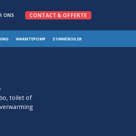
R ONS
CONTACT & OFFERTE
MING
WARMTEPOMP
ZONNEBOILER
e
o, toilet of
erverwarming