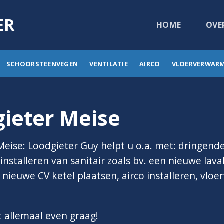
ER
HOME
OVE
SCHOORSTEENVEGEN
VENTILATIE
AIRCO
VLOERVERWAR
ieter Meise
Meise: Loodgieter Guy helpt u o.a. met: dringend
nstalleren van sanitair zoals bv. een nieuwe lavab
nieuwe CV ketel plaatsen, airco installeren, vlo
t allemaal even graag!