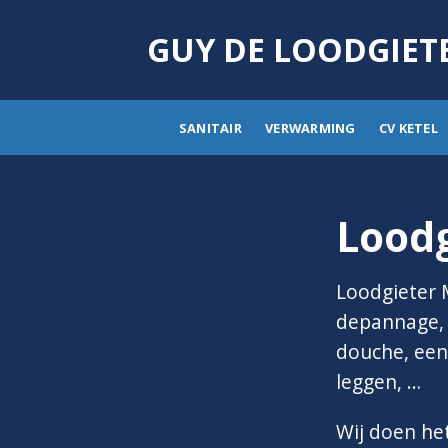
Skip
to
GUY DE LOODGIET
content
SANITAIR
VERWARMING
CV KETEL
Loodg
Loodgieter 
depannage, i
douche, een 
leggen, …
Wij doen he