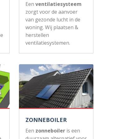
Een
ventilatiesysteem
zorgt voor de aanvoer
van gezonde lucht in de
woning. Wij plaatsen &
ie
herstellen
ventilatiesystemen.
ZONNEBOILER
Een
zonneboiler
is een
e
duurzaam alternatief voor