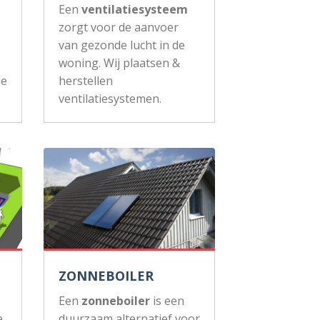
Een
ventilatiesysteem
zorgt voor de aanvoer
van gezonde lucht in de
woning. Wij plaatsen &
ie
herstellen
ventilatiesystemen.
ZONNEBOILER
Een
zonneboiler
is een
e
duurzaam alternatief voor