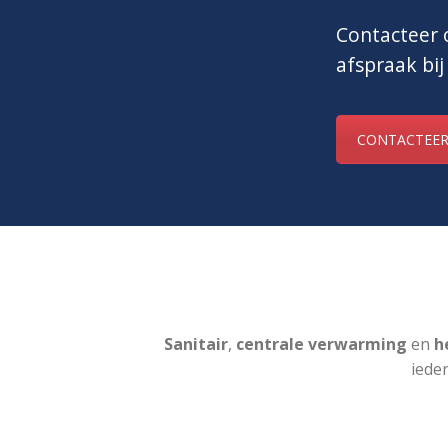
Contacteer o
afspraak bij
CONTACTEER
Sanitair
,
centrale verwarming
en
he
iede