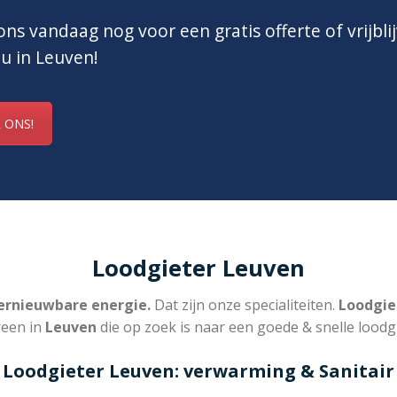
ns vandaag nog voor een gratis offerte of vrijbli
 u in Leuven!
 ONS!
Loodgieter Leuven
rnieuwbare energie.
Dat zijn onze specialiteiten.
Loodgie
reen in
Leuven
die op zoek is naar een goede & snelle loodgi
Loodgieter Leuven: verwarming & Sanitair