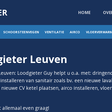
ER
HOME
OVE
SCHOORSTEENVEGEN
VENTILATIE
AIRCO
VLOERVERWAR
gieter Leuven
Leuven: Loodgieter Guy helpt u o.a. met: dringen
nstalleren van sanitair zoals bv. een nieuwe lavab
nieuwe CV ketel plaatsen, airco installeren, vlo
t allemaal even graag!