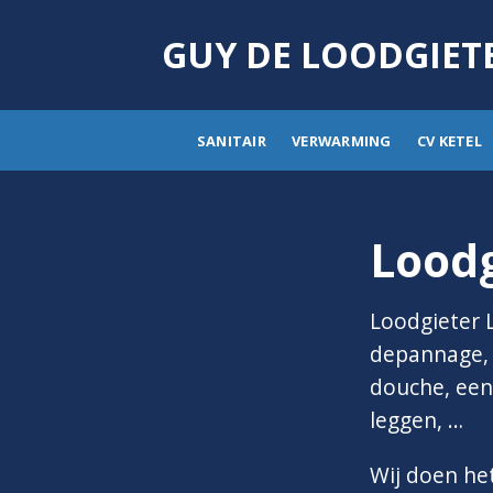
Skip
to
GUY DE LOODGIET
content
SANITAIR
VERWARMING
CV KETEL
Lood
Loodgieter 
depannage, i
douche, een 
leggen, …
Wij doen he