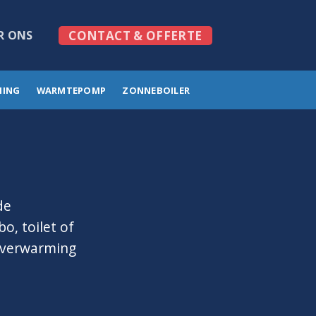
R ONS
CONTACT & OFFERTE
MING
WARMTEPOMP
ZONNEBOILER
de
o, toilet of
erverwarming