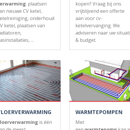
erwarming
: plaatsen
kopen? Vraag bij ons
an nieuwe CV ketel,
vrijblijvend een offerte
etelreiniging, onderhoud
aan voor cv-
V ketel, plaatsen van
ketelvervanging. We
adiatoren,
adviseren naar uw situat
asinstallaties, …
& budget.
VLOERVERWARMING
WARMTEPOMPEN
loerverwarming
is één
Met
an de meest
een
warmtepomp
kan j