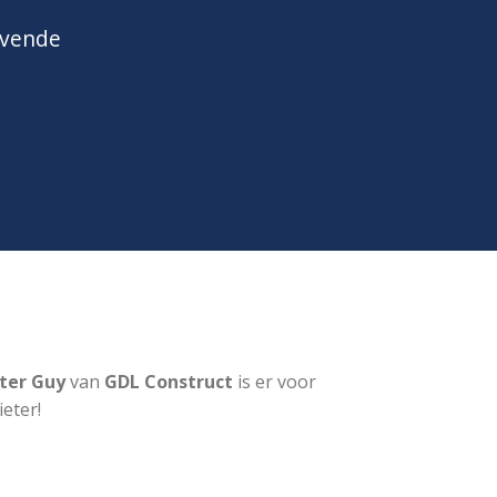
jvende
ter Guy
van
GDL Construct
is er voor
eter!