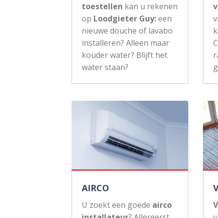
toestellen
kan u rekenen
v
op
Loodgieter Guy:
een
v
nieuwe douche of lavabo
k
installeren? Alleen maar
C
kouder water? Blijft het
r
water staan?
g
AIRCO
U zoekt een goede
airco
V
installateur
? Allereerst
v