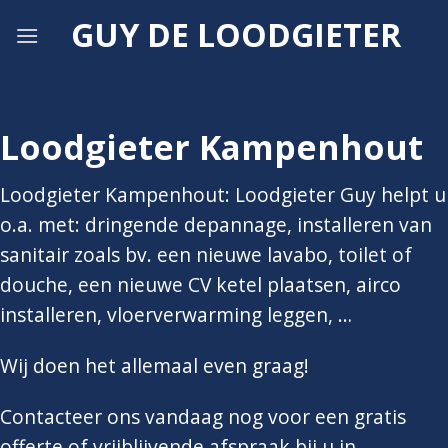
Skip
GUY DE LOODGIETER
to
content
Loodgieter Kampenhout
Loodgieter Kampenhout: Loodgieter Guy helpt u
o.a. met: dringende depannage, installeren van
sanitair zoals bv. een nieuwe lavabo, toilet of
douche, een nieuwe CV ketel plaatsen, airco
installeren, vloerverwarming leggen, …
Wij doen het allemaal even graag!
Contacteer ons vandaag nog voor een gratis
offerte of vrijblijvende afspraak bij u in