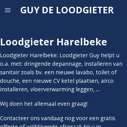
Skip
GUY DE LOODGIETER
to
content
Loodgieter Harelbeke
Loodgieter Harelbeke: Loodgieter Guy helpt u
o.a. met: dringende depannage, installeren van
sanitair zoals bv. een nieuwe lavabo, toilet of
douche, een nieuwe CV ketel plaatsen, airco
installeren, vloerverwarming leggen, …
Wij doen het allemaal even graag!
Contacteer ons vandaag nog voor een gratis
offerte of vrijblijvende afspraak bij u in