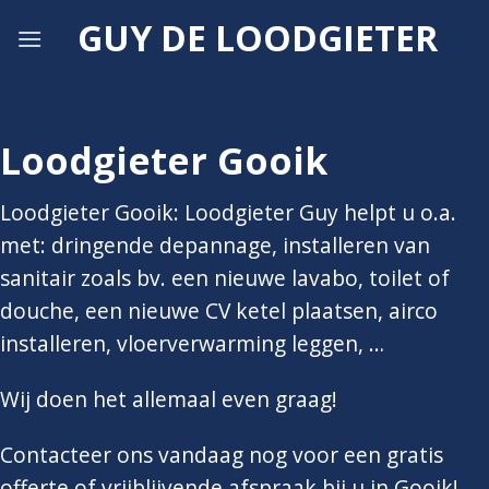
Skip
GUY DE LOODGIETER
to
content
Loodgieter Gooik
Loodgieter Gooik: Loodgieter Guy helpt u o.a.
met: dringende depannage, installeren van
sanitair zoals bv. een nieuwe lavabo, toilet of
douche, een nieuwe CV ketel plaatsen, airco
installeren, vloerverwarming leggen, …
Wij doen het allemaal even graag!
Contacteer ons vandaag nog voor een gratis
offerte of vrijblijvende afspraak bij u in Gooik!