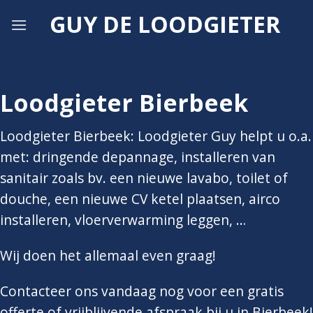
Skip
GUY DE LOODGIETER
to
content
Loodgieter Bierbeek
Loodgieter Bierbeek: Loodgieter Guy helpt u o.a.
met: dringende depannage, installeren van
sanitair zoals bv. een nieuwe lavabo, toilet of
douche, een nieuwe CV ketel plaatsen, airco
installeren, vloerverwarming leggen, …
Wij doen het allemaal even graag!
Contacteer ons vandaag nog voor een gratis
offerte of vrijblijvende afspraak bij u in Bierbeek!