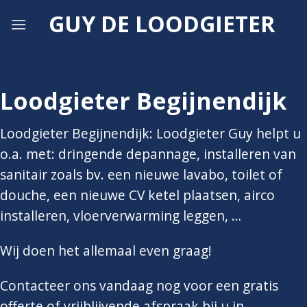
Skip
GUY DE LOODGIETER
to
content
Loodgieter Begijnendijk
Loodgieter Begijnendijk: Loodgieter Guy helpt u
o.a. met: dringende depannage, installeren van
sanitair zoals bv. een nieuwe lavabo, toilet of
douche, een nieuwe CV ketel plaatsen, airco
installeren, vloerverwarming leggen, …
Wij doen het allemaal even graag!
Contacteer ons vandaag nog voor een gratis
offerte of vrijblijvende afspraak bij u in