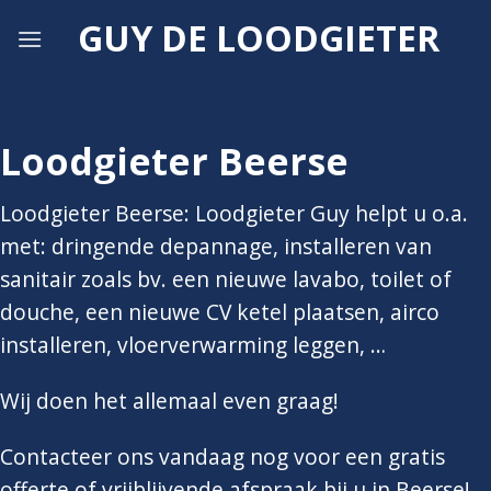
Skip
GUY DE LOODGIETER
to
content
Loodgieter Beerse
Loodgieter Beerse: Loodgieter Guy helpt u o.a.
met: dringende depannage, installeren van
sanitair zoals bv. een nieuwe lavabo, toilet of
douche, een nieuwe CV ketel plaatsen, airco
installeren, vloerverwarming leggen, …
Wij doen het allemaal even graag!
Contacteer ons vandaag nog voor een gratis
offerte of vrijblijvende afspraak bij u in Beerse!