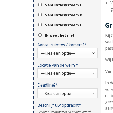
V
Ventilatiesysteem C
g
Ventilatiesysteem D
Gr
Ventilatiesysteem E
Ik weet het niet
Bij 
veel
Aantal ruimtes / kamers?*
pas
Wij 
Locatie van de werf?*
Ven
In d
Deadline?*
verv
de b
gec
Beschrijf uw opdracht*
aanv
Probeer uw opdracht zo gedetailleerd