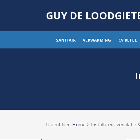
Skip
to
GUY DE LOODGIET
content
SANITAIR
VERWARMING
CV KETEL
I
U bent hier:
Home
> Installateur ventilatie 