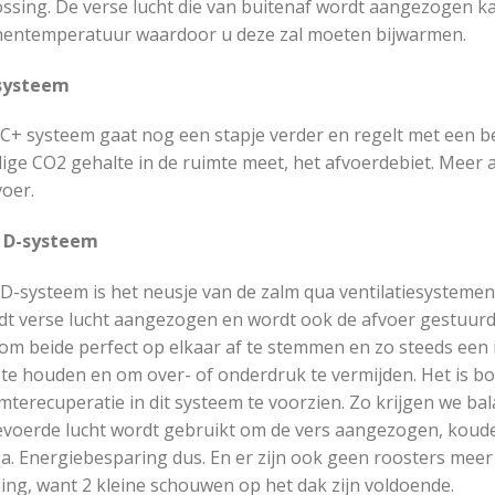
ssing. De verse lucht die van buitenaf wordt aangezogen kan
nentemperatuur waardoor u deze zal moeten bijwarmen.
systeem
 C+ systeem gaat nog een stapje verder en regelt met een 
ige CO2 gehalte in de ruimte meet, het afvoerdebiet. Meer 
oer.
 D-systeem
D-systeem is het neusje van de zalm qua ventilatiesystemen
dt verse lucht aangezogen en wordt ook de afvoer gestuurd.
om beide perfect op elkaar af te stemmen en zo steeds een i
 te houden en om over- of onderdruk te vermijden. Het is b
terecuperatie in dit systeem te voorzien. Zo krijgen we bal
evoerde lucht wordt gebruikt om de vers aangezogen, kouder
a. Energiebesparing dus. En er zijn ook geen roosters meer
ing, want 2 kleine schouwen op het dak zijn voldoende.