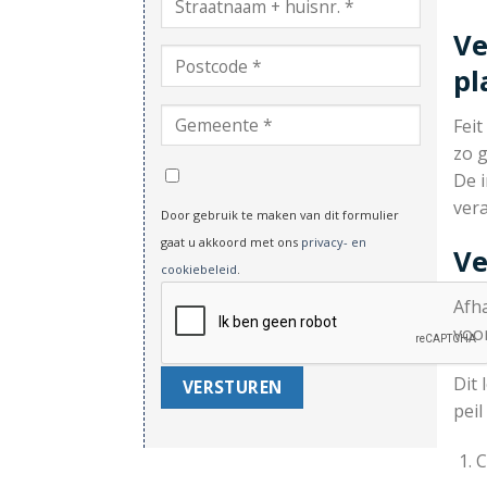
Ve
pl
Feit
zo g
De i
vera
Door gebruik te maken van dit formulier
gaat u akkoord met ons
privacy- en
Ve
cookiebeleid
.
Afh
voo
Dit 
pei
C