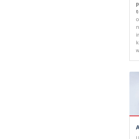
p
t
n
i
k
w
U