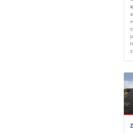
s
a
v
s
p
h
s