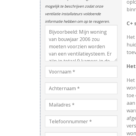
oplo
mogelijk te beschrijven zodat onze
bin
ventilatie installateurs voldoende
informatie hebben om op te reageren.
C+ 
Het
huid
toev
Het
Het 
wor
toe 
aan
warm
afg
vers
won