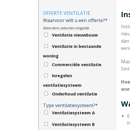
In
OFFERTE VENTILATIE
Waarvoor wilt u een offerte?*
Isol
Meerdere selecties mogelijk.
nieu
Ventilatie nieuwbouw
dan
Ventilatie in bestaande
eenm
woning
Maar
Commerciële ventilatie
Sint
Inregelen
Hoe
ventilatiesysteem
wor
Onderhoud ventilatie
Wa
Type ventilatiesysteem?*
Ventilatiesysteem A
E
h
Ventilatiesysteem B