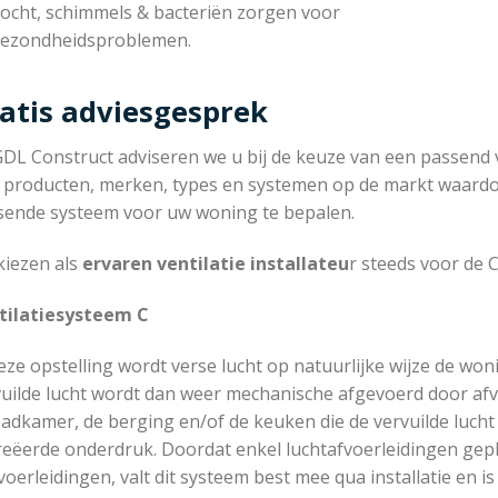
ocht, schimmels & bacteriën zorgen voor
ezondheidsproblemen.
atis adviesgesprek
GDL Construct adviseren we u bij de keuze van een passend ve
 producten, merken, types en systemen op de markt waardoor
sende systeem voor uw woning te bepalen.
kiezen als
ervaren ventilatie installateu
r steeds voor de C
tilatiesysteem C
eze opstelling wordt verse lucht op natuurlijke wijze de wo
uilde lucht wordt dan weer mechanische afgevoerd door afvo
adkamer, de berging en/of de keuken die de vervuilde lucht
reëerde onderdruk. Doordat enkel luchtafvoerleidingen ge
oerleidingen, valt dit systeem best mee qua installatie en is