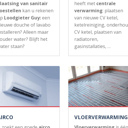
laatsing van sanitair
heeft met
centrale
oestellen
kan u rekenen
verwarming
: plaatsen
op
Loodgieter Guy:
een
van nieuwe CV ketel,
ieuwe douche of lavabo
ketelreiniging, onderho
nstalleren? Alleen maar
CV ketel, plaatsen van
ouder water? Blijft het
radiatoren,
ater staan?
gasinstallaties, …
AIRCO
VLOERVERWARMING
 zoekt een goede
airco
Vloerverwarming
is éé