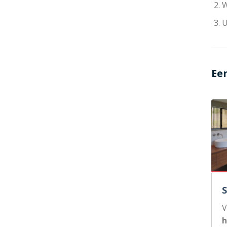
W
U
Ee
V
h