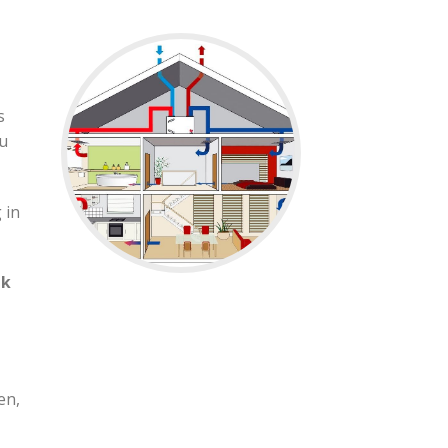
s
nu
 in
jk
en,