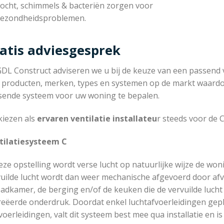
ocht, schimmels & bacteriën zorgen voor
ezondheidsproblemen.
atis adviesgesprek
GDL Construct adviseren we u bij de keuze van een passend ve
 producten, merken, types en systemen op de markt waardoor
sende systeem voor uw woning te bepalen.
kiezen als
ervaren ventilatie installateu
r steeds voor de C
tilatiesysteem C
eze opstelling wordt verse lucht op natuurlijke wijze de wo
uilde lucht wordt dan weer mechanische afgevoerd door afvo
adkamer, de berging en/of de keuken die de vervuilde lucht
reëerde onderdruk. Doordat enkel luchtafvoerleidingen ge
oerleidingen, valt dit systeem best mee qua installatie en is