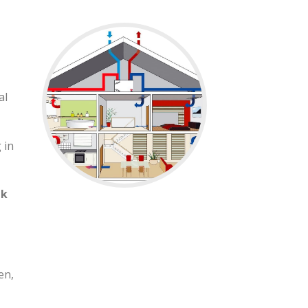
al
 in
jk
en,