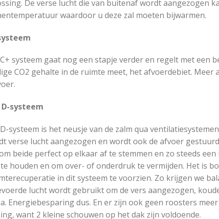
ssing. De verse lucht die van buitenaf wordt aangezogen kan
nentemperatuur waardoor u deze zal moeten bijwarmen.
systeem
 C+ systeem gaat nog een stapje verder en regelt met een 
ige CO2 gehalte in de ruimte meet, het afvoerdebiet. Meer 
oer.
 D-systeem
D-systeem is het neusje van de zalm qua ventilatiesystemen
dt verse lucht aangezogen en wordt ook de afvoer gestuurd.
om beide perfect op elkaar af te stemmen en zo steeds een i
 te houden en om over- of onderdruk te vermijden. Het is b
terecuperatie in dit systeem te voorzien. Zo krijgen we bal
evoerde lucht wordt gebruikt om de vers aangezogen, kouder
a. Energiebesparing dus. En er zijn ook geen roosters meer
ing, want 2 kleine schouwen op het dak zijn voldoende.