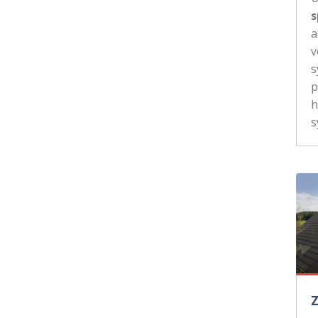
s
a
v
s
p
h
s