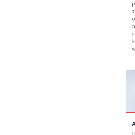
p
t
n
i
k
w
U