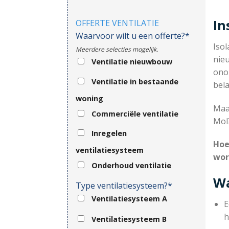
In
OFFERTE VENTILATIE
Waarvoor wilt u een offerte?*
Isol
Meerdere selecties mogelijk.
nie
Ventilatie nieuwbouw
ono
Ventilatie in bestaande
bela
woning
Maar
Commerciële ventilatie
Mol
Inregelen
Hoe
ventilatiesysteem
wor
Onderhoud ventilatie
Wa
Type ventilatiesysteem?*
Ventilatiesysteem A
E
h
Ventilatiesysteem B