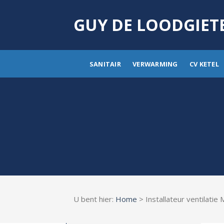
Skip
to
GUY DE LOODGIET
content
SANITAIR
VERWARMING
CV KETEL
U bent hier:
Home
> Installateur ventilatie 