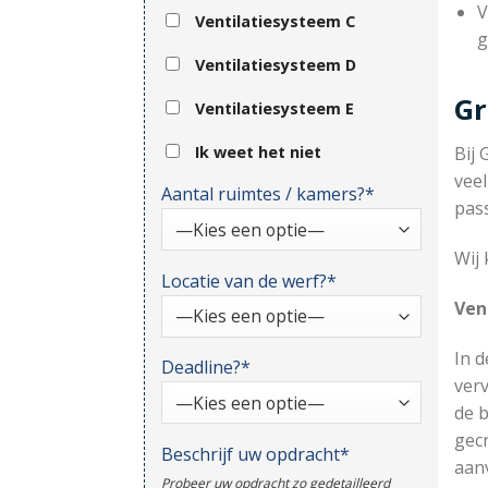
V
Ventilatiesysteem C
g
Ventilatiesysteem D
Gr
Ventilatiesysteem E
Ik weet het niet
Bij 
veel
Aantal ruimtes / kamers?*
pas
Wij 
Locatie van de werf?*
Ven
In d
Deadline?*
verv
de b
gec
Beschrijf uw opdracht*
aanv
Probeer uw opdracht zo gedetailleerd