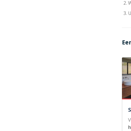
W
U
Ee
V
h