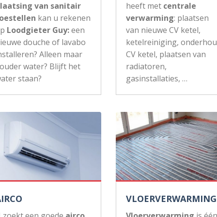
laatsing van sanitair
heeft met
centrale
oestellen
kan u rekenen
verwarming
: plaatsen
op
Loodgieter Guy:
een
van nieuwe CV ketel,
ieuwe douche of lavabo
ketelreiniging, onderho
nstalleren? Alleen maar
CV ketel, plaatsen van
ouder water? Blijft het
radiatoren,
ater staan?
gasinstallaties, …
AIRCO
VLOERVERWARMING
 zoekt een goede
airco
Vloerverwarming
is éé