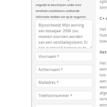
oplo
mogelijk te beschrijven zodat onze
bin
ventilatie installateurs voldoende
informatie hebben om op te reageren.
C+ 
Het
huid
toev
Het
Het 
wor
toe 
aan
warm
afg
vers
won