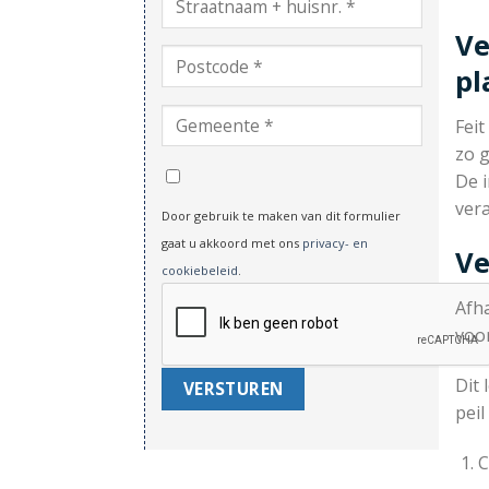
Ve
pl
Feit
zo g
De i
vera
Door gebruik te maken van dit formulier
gaat u akkoord met ons
privacy- en
Ve
cookiebeleid
.
Afh
voo
Dit 
pei
C