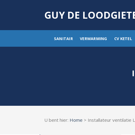
Skip
to
GUY DE LOODGIET
content
SANITAIR
VERWARMING
CV KETEL
U bent hier:
Home
> Installateur ventilatie 