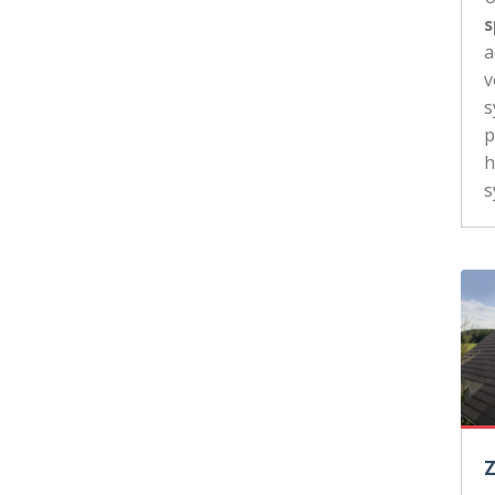
s
a
v
s
p
h
s