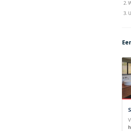
W
U
Ee
V
h