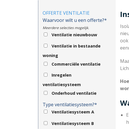
In
OFFERTE VENTILATIE
Waarvoor wilt u een offerte?*
Isol
Meerdere selecties mogelijk.
nieu
Ventilatie nieuwbouw
ook
Ventilatie in bestaande
eenm
woning
Maar
Commerciële ventilatie
Lich
Inregelen
Hoe
ventilatiesysteem
wor
Onderhoud ventilatie
Wa
Type ventilatiesysteem?*
Ventilatiesysteem A
E
h
Ventilatiesysteem B