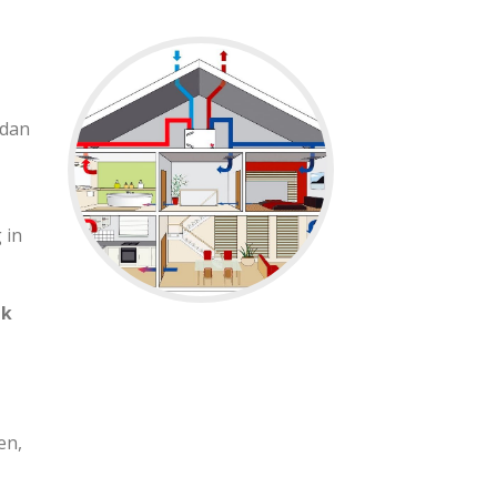
 dan
 in
jk
en,