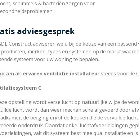
ocht, schimmels & bacteriën zorgen voor
ezondheidsproblemen.
atis adviesgesprek
GDL Construct adviseren we u bij de keuze van een passend ve
 producten, merken, types en systemen op de markt waardoor
sende systeem voor uw woning te bepalen.
kiezen als
ervaren ventilatie installateu
r steeds voor de C
tilatiesysteem C
eze opstelling wordt verse lucht op natuurlijke wijze de wo
uilde lucht wordt dan weer mechanische afgevoerd door afvo
adkamer, de berging en/of de keuken die de vervuilde lucht
reëerde onderdruk. Doordat enkel luchtafvoerleidingen ge
oerleidingen, valt dit systeem best mee qua installatie en is