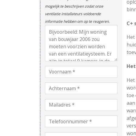
oplo
mogelijk te beschrijven zodat onze
bin
ventilatie installateurs voldoende
informatie hebben om op te reageren.
C+ 
Het
huid
toev
Het
Het 
wor
toe 
aan
warm
afg
vers
won