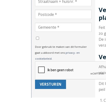
Ve
pl
Feit
zo g
De i
vera
Door gebruik te maken van dit formulier
gaat u akkoord met ons
privacy- en
Ve
cookiebeleid
.
Afh
voo
Dit 
pei
C