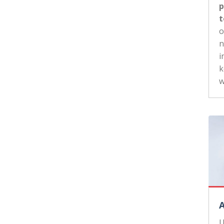
p
t
n
i
k
w
U