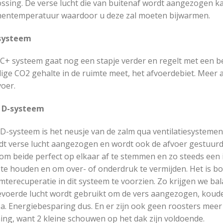
ssing. De verse lucht die van buitenaf wordt aangezogen kan
nentemperatuur waardoor u deze zal moeten bijwarmen.
systeem
 C+ systeem gaat nog een stapje verder en regelt met een 
ige CO2 gehalte in de ruimte meet, het afvoerdebiet. Meer 
oer.
 D-systeem
D-systeem is het neusje van de zalm qua ventilatiesystemen
dt verse lucht aangezogen en wordt ook de afvoer gestuurd.
om beide perfect op elkaar af te stemmen en zo steeds een i
 te houden en om over- of onderdruk te vermijden. Het is b
terecuperatie in dit systeem te voorzien. Zo krijgen we bal
evoerde lucht wordt gebruikt om de vers aangezogen, kouder
a. Energiebesparing dus. En er zijn ook geen roosters meer
ing, want 2 kleine schouwen op het dak zijn voldoende.