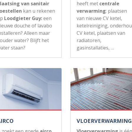
laatsing van sanitair
heeft met
centrale
oestellen
kan u rekenen
verwarming
: plaatsen
op
Loodgieter Guy:
een
van nieuwe CV ketel,
ieuwe douche of lavabo
ketelreiniging, onderho
nstalleren? Alleen maar
CV ketel, plaatsen van
ouder water? Blijft het
radiatoren,
ater staan?
gasinstallaties, …
AIRCO
VLOERVERWARMING
 zoekt een goede
airco
Vloerverwarming
is éé