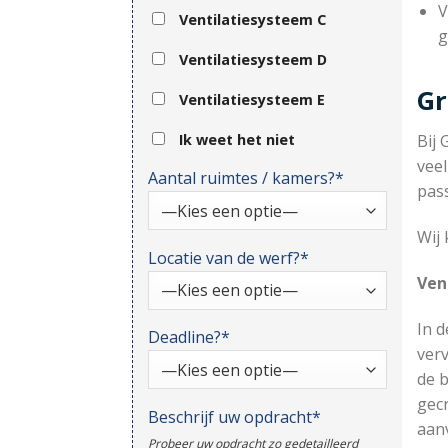
V
Ventilatiesysteem C
g
Ventilatiesysteem D
Gr
Ventilatiesysteem E
Ik weet het niet
Bij 
veel
Aantal ruimtes / kamers?*
pas
Wij 
Locatie van de werf?*
Ven
In d
Deadline?*
verv
de b
gec
Beschrijf uw opdracht*
aanv
Probeer uw opdracht zo gedetailleerd