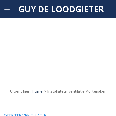
Skip
GUY DE LOODGIETER
to
content
Installateur ventilatie Kortenaken
U bent hier:
Home
> Installateur ventilatie Kortenaken
OFFERTE VENTILATIE