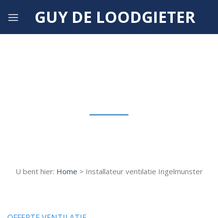
Skip
GUY DE LOODGIETER
to
content
Installateur ventilatie Ingelmunster
U bent hier:
Home
> Installateur ventilatie Ingelmunster
OFFERTE VENTILATIE