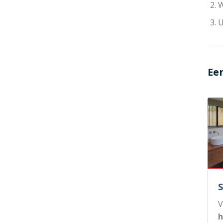
W
U
Ee
V
h