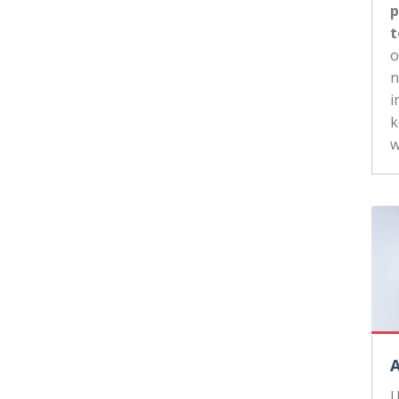
p
t
n
i
k
w
U