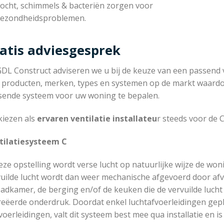
ocht, schimmels & bacteriën zorgen voor
ezondheidsproblemen.
atis adviesgesprek
GDL Construct adviseren we u bij de keuze van een passend ve
 producten, merken, types en systemen op de markt waardoor
sende systeem voor uw woning te bepalen.
kiezen als
ervaren ventilatie installateu
r steeds voor de C
tilatiesysteem C
eze opstelling wordt verse lucht op natuurlijke wijze de wo
uilde lucht wordt dan weer mechanische afgevoerd door afvo
adkamer, de berging en/of de keuken die de vervuilde lucht
reëerde onderdruk. Doordat enkel luchtafvoerleidingen ge
oerleidingen, valt dit systeem best mee qua installatie en is