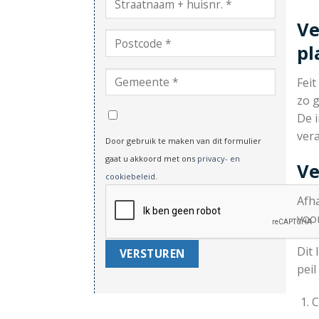
Ve
pl
Feit
zo g
De i
vera
Door gebruik te maken van dit formulier
gaat u akkoord met ons
privacy- en
Ve
cookiebeleid
.
Afh
voo
Dit 
pei
C