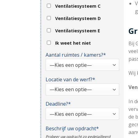
V
Ventilatiesysteem C
g
Ventilatiesysteem D
Gr
Ventilatiesysteem E
Ik weet het niet
Bij 
veel
Aantal ruimtes / kamers?*
pas
Wij 
Locatie van de werf?*
Ven
In d
Deadline?*
verv
de b
gec
Beschrijf uw opdracht*
aanv
Probeer uw opdracht zo gedetailleerd