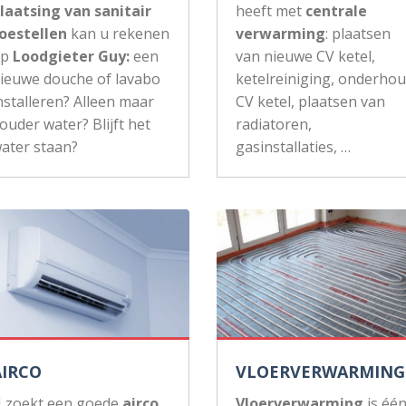
laatsing van sanitair
heeft met
centrale
oestellen
kan u rekenen
verwarming
: plaatsen
op
Loodgieter Guy:
een
van nieuwe CV ketel,
ieuwe douche of lavabo
ketelreiniging, onderho
nstalleren? Alleen maar
CV ketel, plaatsen van
ouder water? Blijft het
radiatoren,
ater staan?
gasinstallaties, …
AIRCO
VLOERVERWARMING
 zoekt een goede
airco
Vloerverwarming
is éé