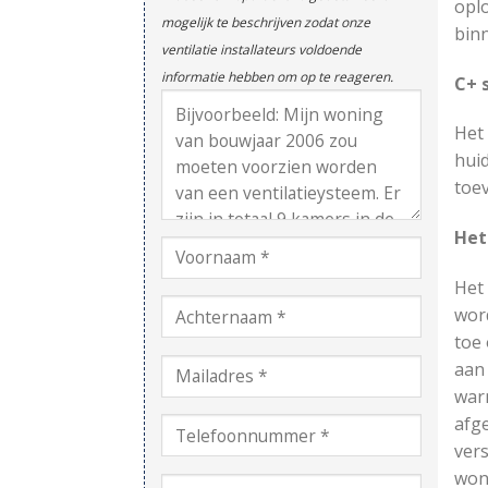
oplo
mogelijk te beschrijven zodat onze
bin
ventilatie installateurs voldoende
informatie hebben om op te reageren.
C+ 
Het
huid
toev
Het
Het 
wor
toe 
aan
warm
afg
vers
won