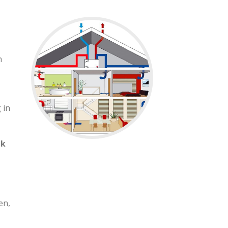
n
 in
jk
en,