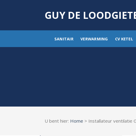
Skip
to
GUY DE LOODGIET
content
SANITAIR
VERWARMING
CV KETEL
U bent hier:
Home
> Installateur ventilatie