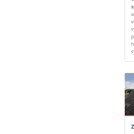
s
a
v
s
p
h
s