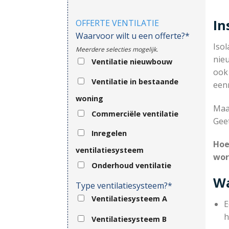
In
OFFERTE VENTILATIE
Waarvoor wilt u een offerte?*
Isol
Meerdere selecties mogelijk.
nie
Ventilatie nieuwbouw
ook
Ventilatie in bestaande
eenm
woning
Maar
Commerciële ventilatie
Gee
Inregelen
Hoe
ventilatiesysteem
wor
Onderhoud ventilatie
Wa
Type ventilatiesysteem?*
Ventilatiesysteem A
E
h
Ventilatiesysteem B