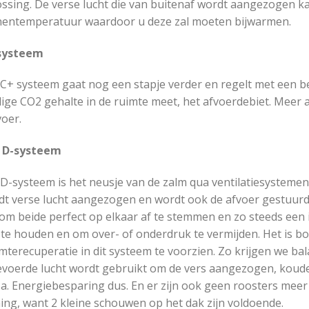
ssing. De verse lucht die van buitenaf wordt aangezogen kan
nentemperatuur waardoor u deze zal moeten bijwarmen.
systeem
 C+ systeem gaat nog een stapje verder en regelt met een 
ige CO2 gehalte in de ruimte meet, het afvoerdebiet. Meer 
oer.
 D-systeem
D-systeem is het neusje van de zalm qua ventilatiesystemen
dt verse lucht aangezogen en wordt ook de afvoer gestuurd.
om beide perfect op elkaar af te stemmen en zo steeds een i
 te houden en om over- of onderdruk te vermijden. Het is b
terecuperatie in dit systeem te voorzien. Zo krijgen we bal
evoerde lucht wordt gebruikt om de vers aangezogen, kouder
a. Energiebesparing dus. En er zijn ook geen roosters meer
ing, want 2 kleine schouwen op het dak zijn voldoende.