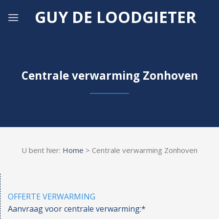
Skip
GUY DE LOODGIETER
to
content
Centrale verwarming Zonhoven
U bent hier:
Home
> Centrale verwarming Zonhoven
OFFERTE VERWARMING
Aanvraag voor centrale verwarming:*