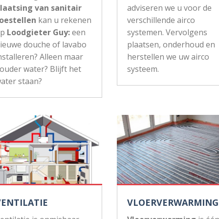
laatsing van sanitair
adviseren we u voor de
oestellen
kan u rekenen
verschillende airco
op
Loodgieter Guy:
een
systemen. Vervolgens
ieuwe douche of lavabo
plaatsen, onderhoud en
nstalleren? Alleen maar
herstellen we uw airco
ouder water? Blijft het
systeem.
ater staan?
VENTILATIE
VLOERVERWARMING