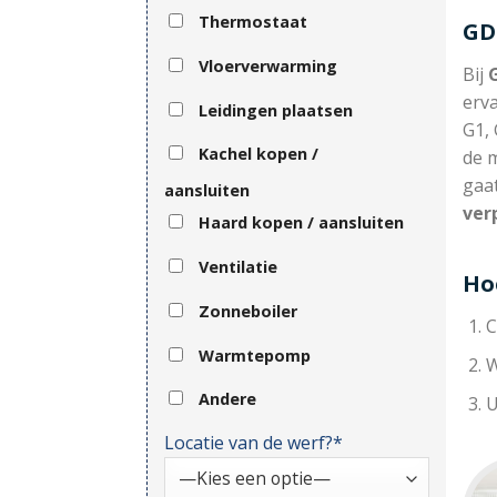
Thermostaat
GD
Vloerverwarming
Bij
erva
Leidingen plaatsen
G1, 
Kachel kopen /
de m
gaa
aansluiten
ver
Haard kopen / aansluiten
Ventilatie
Ho
Zonneboiler
C
Warmtepomp
W
Andere
U
Locatie van de werf?*