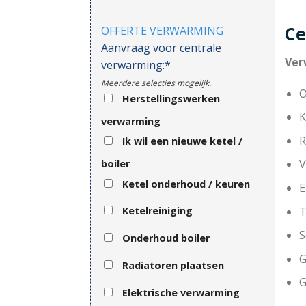
Ce
OFFERTE VERWARMING
Aanvraag voor centrale
Ver
verwarming:*
Meerdere selecties mogelijk.
O
Herstellingswerken
K
verwarming
R
Ik wil een nieuwe ketel /
V
boiler
Ketel onderhoud / keuren
E
T
Ketelreiniging
S
Onderhoud boiler
G
Radiatoren plaatsen
G
Elektrische verwarming