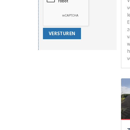
V
v
l
z
v
w
h
v