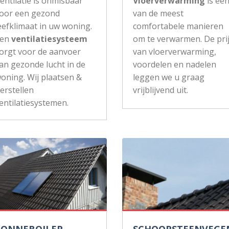
entilatie is onmisbaar
Vloerverwarming
is éé
oor een gezond
van de meest
eefklimaat in uw woning.
comfortabele manieren
Een
ventilatiesysteem
om te verwarmen. De pri
orgt voor de aanvoer
van vloerverwarming,
an gezonde lucht in de
voordelen en nadelen
oning. Wij plaatsen &
leggen we u graag
erstellen
vrijblijvend uit.
entilatiesystemen.