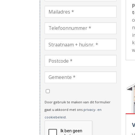
p
t
n
i
k
w
Door gebruik te maken van dit formulier
gaat u akkoord met ons
privacy- en
cookiebeleid
.