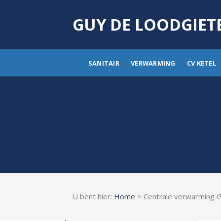
Skip
to
GUY DE LOODGIET
content
SANITAIR
VERWARMING
CV KETEL
U bent hier:
Home
> Centrale verwarming 