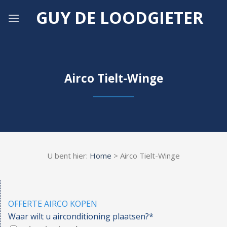
Skip
GUY DE LOODGIETER
to
content
Airco Tielt-Winge
U bent hier:
Home
> Airco Tielt-Winge
OFFERTE AIRCO KOPEN
Waar wilt u airconditioning plaatsen?*