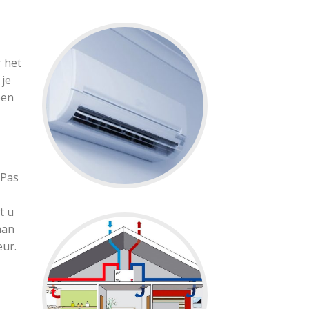
 het
 je
een
 Pas
t u
aan
eur.