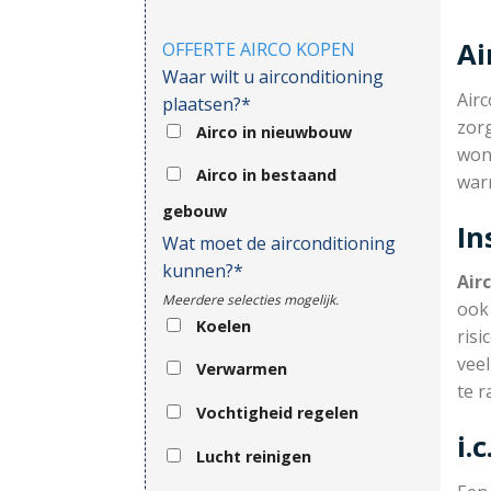
Ai
OFFERTE AIRCO KOPEN
Waar wilt u airconditioning
Air
plaatsen?*
zorg
Airco in nieuwbouw
won
Airco in bestaand
war
gebouw
In
Wat moet de airconditioning
kunnen?*
Air
Meerdere selecties mogelijk.
ook 
Koelen
risi
veel
Verwarmen
te r
Vochtigheid regelen
i.
Lucht reinigen