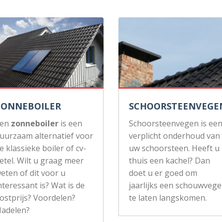
ZONNEBOILER
SCHOORSTEENVEGE
Een
zonneboiler
is een
Schoorsteenvegen is ee
uurzaam alternatief voor
verplicht onderhoud van
e klassieke boiler of cv-
uw schoorsteen. Heeft u
etel. Wilt u graag meer
thuis een kachel? Dan
eten of dit voor u
doet u er goed om
nteressant is? Wat is de
jaarlijks een schouwvege
ostprijs? Voordelen?
te laten langskomen.
adelen?