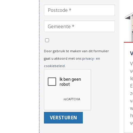
Door gebruik te maken van dit formulier
gaat u akkoord met ons
privacy- en
V
cookiebeleid
.
v
l
z
v
w
h
v