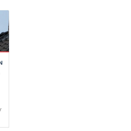
N
n
r