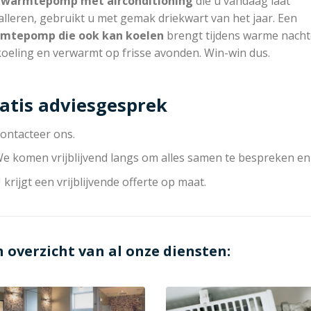
n
warmtepomp met
airconditioning
die u vandaag laat
alleren, gebruikt u met gemak driekwart van het jaar. Een
mtepomp die
ook kan koelen
brengt tijdens warme nach
koeling en verwarmt op frisse avonden. Win-win dus.
atis adviesgesprek
ontacteer ons.
e komen vrijblijvend langs om alles samen te bespreken en
 krijgt een vrijblijvende offerte op maat.
n overzicht van al onze diensten: