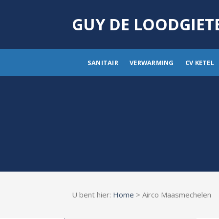
Skip
to
GUY DE LOODGIET
content
SANITAIR
VERWARMING
CV KETEL
U bent hier:
Home
> Airco Maasmechelen