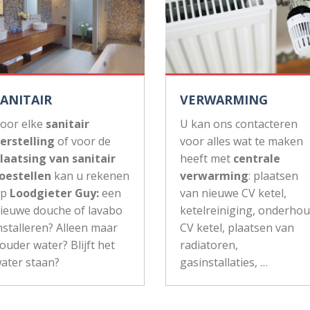
SANITAIR
VERWARMING
oor elke
sanitair
U kan ons contacteren
erstelling
of voor de
voor alles wat te maken
laatsing van sanitair
heeft met
centrale
oestellen
kan u rekenen
verwarming
: plaatsen
op
Loodgieter Guy:
een
van nieuwe CV ketel,
ieuwe douche of lavabo
ketelreiniging, onderho
nstalleren? Alleen maar
CV ketel, plaatsen van
ouder water? Blijft het
radiatoren,
ater staan?
gasinstallaties, …