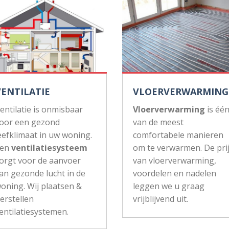
VENTILATIE
VLOERVERWARMING
entilatie is onmisbaar
Vloerverwarming
is éé
oor een gezond
van de meest
eefklimaat in uw woning.
comfortabele manieren
Een
ventilatiesysteem
om te verwarmen. De pri
orgt voor de aanvoer
van vloerverwarming,
an gezonde lucht in de
voordelen en nadelen
oning. Wij plaatsen &
leggen we u graag
erstellen
vrijblijvend uit.
entilatiesystemen.