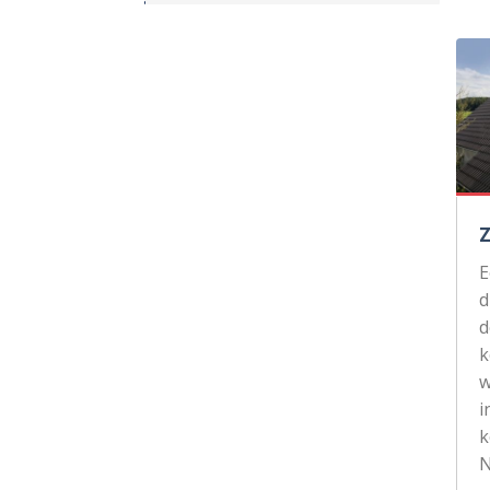
d
d
k
w
i
k
N