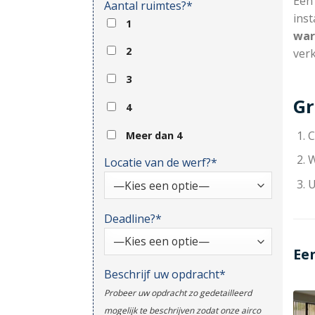
Ee
Aantal ruimtes?*
inst
1
war
2
ver
3
Gr
4
C
Meer dan 4
W
Locatie van de werf?*
U
Deadline?*
Ee
Beschrijf uw opdracht*
Probeer uw opdracht zo gedetailleerd
mogelijk te beschrijven zodat onze airco