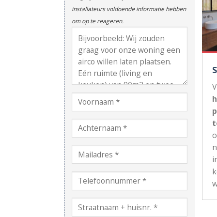
installateurs voldoende informatie hebben
om op te reageren.
V
h
p
t
n
i
k
w