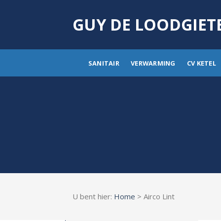
Skip
to
GUY DE LOODGIET
content
SANITAIR
VERWARMING
CV KETEL
U bent hier:
Home
> Airco Lint