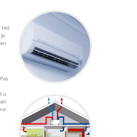
 het
 je
een
 Pas
t u
aan
eur.