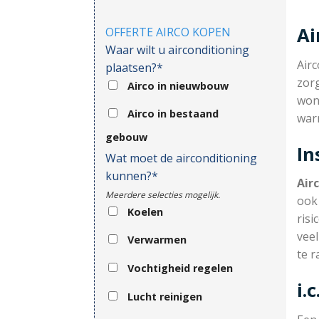
Ai
OFFERTE AIRCO KOPEN
Waar wilt u airconditioning
Air
plaatsen?*
zorg
Airco in nieuwbouw
won
Airco in bestaand
war
gebouw
In
Wat moet de airconditioning
kunnen?*
Air
Meerdere selecties mogelijk.
ook 
Koelen
risi
veel
Verwarmen
te r
Vochtigheid regelen
i.
Lucht reinigen