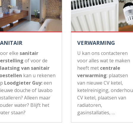
SANITAIR
VERWARMING
oor elke
sanitair
U kan ons contacteren
erstelling
of voor de
voor alles wat te maken
laatsing van sanitair
heeft met
centrale
oestellen
kan u rekenen
verwarming
: plaatsen
op
Loodgieter Guy:
een
van nieuwe CV ketel,
ieuwe douche of lavabo
ketelreiniging, onderho
nstalleren? Alleen maar
CV ketel, plaatsen van
ouder water? Blijft het
radiatoren,
ater staan?
gasinstallaties, …