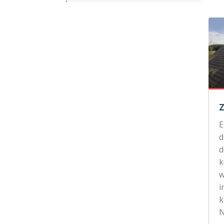
d
d
k
w
i
k
N