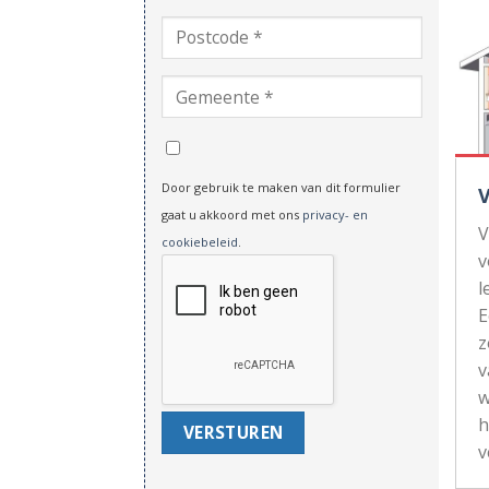
Door gebruik te maken van dit formulier
gaat u akkoord met ons
privacy- en
V
cookiebeleid
.
v
l
z
v
w
h
v