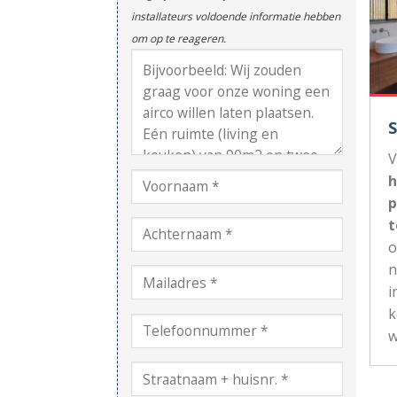
installateurs voldoende informatie hebben
om op te reageren.
V
h
p
t
n
i
k
w