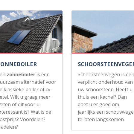
ZONNEBOILER
SCHOORSTEENVEGE
Een
zonneboiler
is een
Schoorsteenvegen is ee
uurzaam alternatief voor
verplicht onderhoud van
e klassieke boiler of cv-
uw schoorsteen. Heeft u
etel. Wilt u graag meer
thuis een kachel? Dan
eten of dit voor u
doet u er goed om
nteressant is? Wat is de
jaarlijks een schouwvege
ostprijs? Voordelen?
te laten langskomen.
adelen?