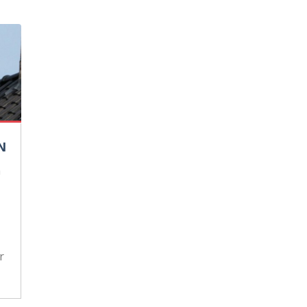
N
n
r