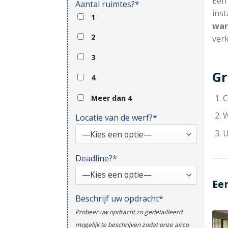
Ee
Aantal ruimtes?*
inst
1
war
2
ver
3
Gr
4
C
Meer dan 4
W
Locatie van de werf?*
U
Deadline?*
Ee
Beschrijf uw opdracht*
Probeer uw opdracht zo gedetailleerd
mogelijk te beschrijven zodat onze airco