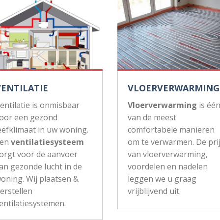
VENTILATIE
VLOERVERWARMING
entilatie is onmisbaar
Vloerverwarming
is éé
oor een gezond
van de meest
eefklimaat in uw woning.
comfortabele manieren
Een
ventilatiesysteem
om te verwarmen. De pri
orgt voor de aanvoer
van vloerverwarming,
an gezonde lucht in de
voordelen en nadelen
oning. Wij plaatsen &
leggen we u graag
erstellen
vrijblijvend uit.
entilatiesystemen.