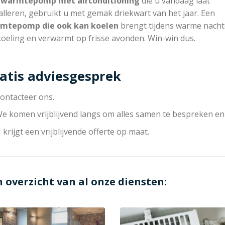
n
warmtepomp met
airconditioning
die u vandaag laat
alleren, gebruikt u met gemak driekwart van het jaar. Een
mtepomp die
ook kan koelen
brengt tijdens warme nach
koeling en verwarmt op frisse avonden. Win-win dus.
atis adviesgesprek
ontacteer ons.
e komen vrijblijvend langs om alles samen te bespreken en
 krijgt een vrijblijvende offerte op maat.
n overzicht van al onze diensten: