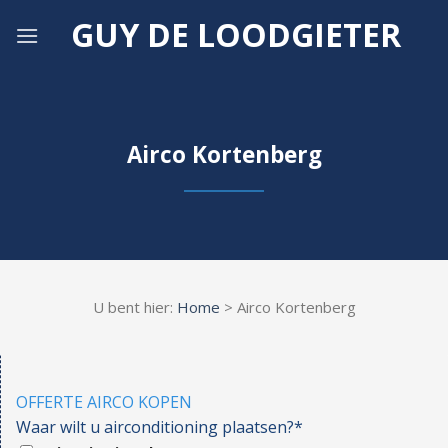
Skip
GUY DE LOODGIETER
to
content
Airco Kortenberg
U bent hier:
Home
> Airco Kortenberg
OFFERTE AIRCO KOPEN
Waar wilt u airconditioning plaatsen?*