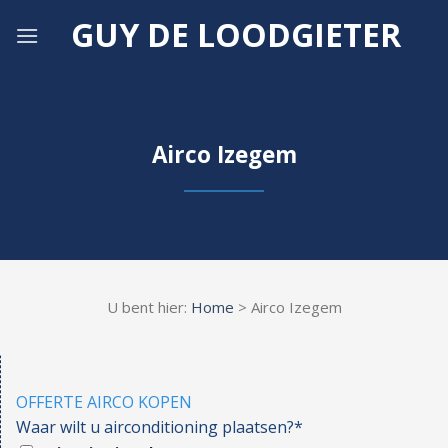
Skip
GUY DE LOODGIETER
to
content
Airco Izegem
U bent hier:
Home
> Airco Izegem
OFFERTE AIRCO KOPEN
Waar wilt u airconditioning plaatsen?*