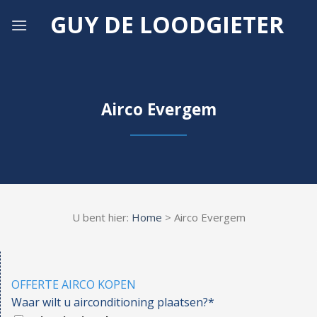
Skip
GUY DE LOODGIETER
to
content
Airco Evergem
U bent hier:
Home
> Airco Evergem
OFFERTE AIRCO KOPEN
Waar wilt u airconditioning plaatsen?*