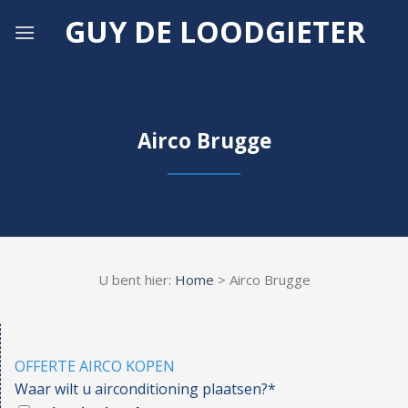
Skip
GUY DE LOODGIETER
to
content
Airco Brugge
U bent hier:
Home
> Airco Brugge
OFFERTE AIRCO KOPEN
Waar wilt u airconditioning plaatsen?*