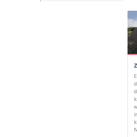
d
d
k
w
i
k
N