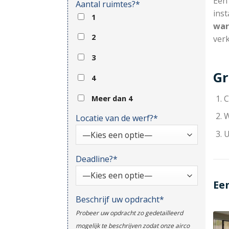
Ee
Aantal ruimtes?*
inst
1
war
2
ver
3
Gr
4
C
Meer dan 4
W
Locatie van de werf?*
U
Deadline?*
Ee
Beschrijf uw opdracht*
Probeer uw opdracht zo gedetailleerd
mogelijk te beschrijven zodat onze airco