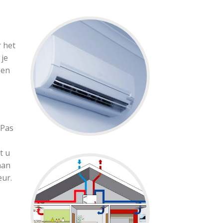
 het
 je
een
 Pas
t u
aan
eur.