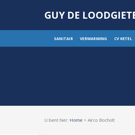
Skip
to
GUY DE LOODGIET
content
SANITAIR
VERWARMING
CV KETEL
U bent hier:
Home
> Airco Bocholt