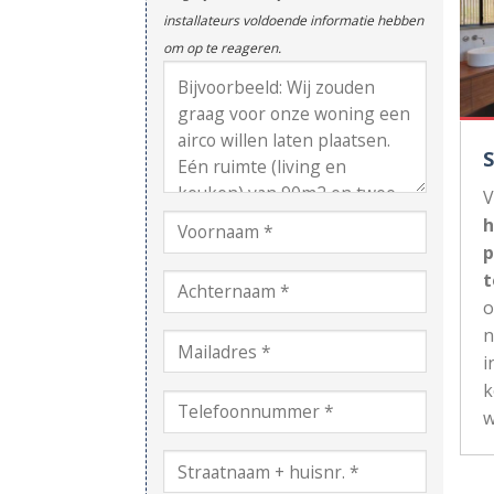
installateurs voldoende informatie hebben
om op te reageren.
V
h
p
t
n
i
k
w