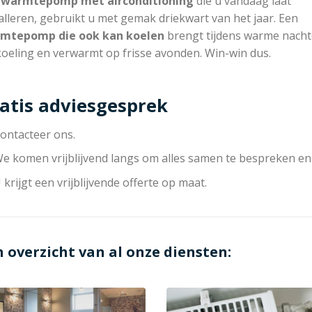
n
warmtepomp met
airconditioning
die u vandaag laat
alleren, gebruikt u met gemak driekwart van het jaar. Een
mtepomp die
ook kan koelen
brengt tijdens warme nach
koeling en verwarmt op frisse avonden. Win-win dus.
atis adviesgesprek
ontacteer ons.
e komen vrijblijvend langs om alles samen te bespreken en
 krijgt een vrijblijvende offerte op maat.
n overzicht van al onze diensten: