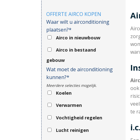
Ai
OFFERTE AIRCO KOPEN
Waar wilt u airconditioning
Air
plaatsen?*
zorg
Airco in nieuwbouw
won
Airco in bestaand
war
gebouw
In
Wat moet de airconditioning
kunnen?*
Air
Meerdere selecties mogelijk.
ook 
Koelen
risi
veel
Verwarmen
te r
Vochtigheid regelen
i.
Lucht reinigen