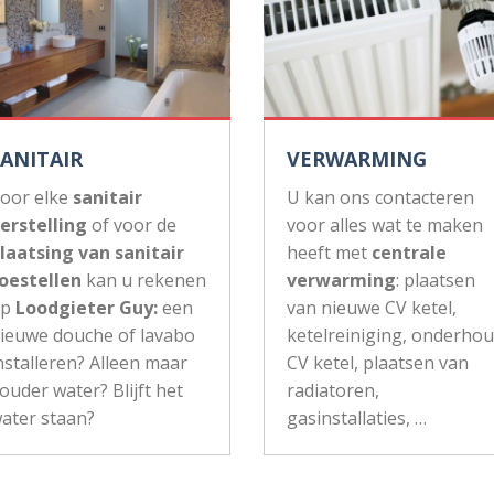
SANITAIR
VERWARMING
oor elke
sanitair
U kan ons contacteren
erstelling
of voor de
voor alles wat te maken
laatsing van sanitair
heeft met
centrale
oestellen
kan u rekenen
verwarming
: plaatsen
op
Loodgieter Guy:
een
van nieuwe CV ketel,
ieuwe douche of lavabo
ketelreiniging, onderho
nstalleren? Alleen maar
CV ketel, plaatsen van
ouder water? Blijft het
radiatoren,
ater staan?
gasinstallaties, …