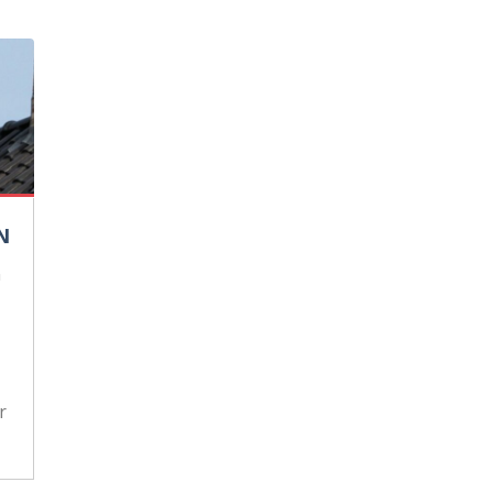
N
n
r