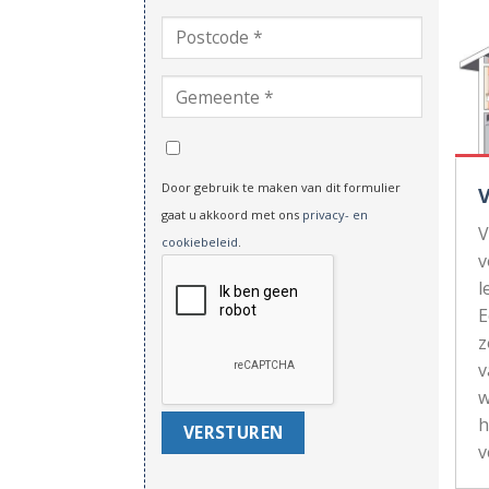
Door gebruik te maken van dit formulier
gaat u akkoord met ons
privacy- en
V
cookiebeleid
.
v
l
z
v
w
h
v