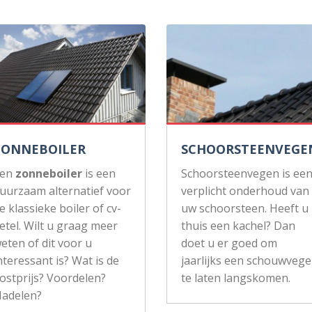
ZONNEBOILER
SCHOORSTEENVEGE
Een
zonneboiler
is een
Schoorsteenvegen is ee
uurzaam alternatief voor
verplicht onderhoud van
e klassieke boiler of cv-
uw schoorsteen. Heeft u
etel. Wilt u graag meer
thuis een kachel? Dan
eten of dit voor u
doet u er goed om
nteressant is? Wat is de
jaarlijks een schouwvege
ostprijs? Voordelen?
te laten langskomen.
adelen?