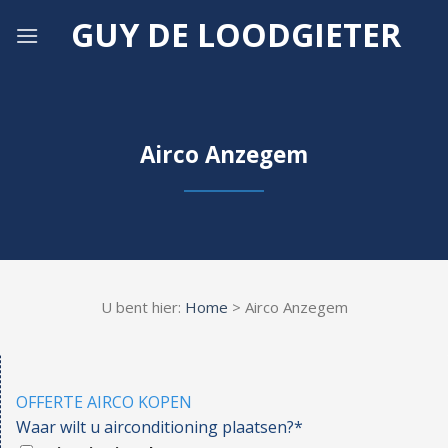
Skip
GUY DE LOODGIETER
to
content
Airco Anzegem
U bent hier:
Home
> Airco Anzegem
OFFERTE AIRCO KOPEN
Waar wilt u airconditioning plaatsen?*