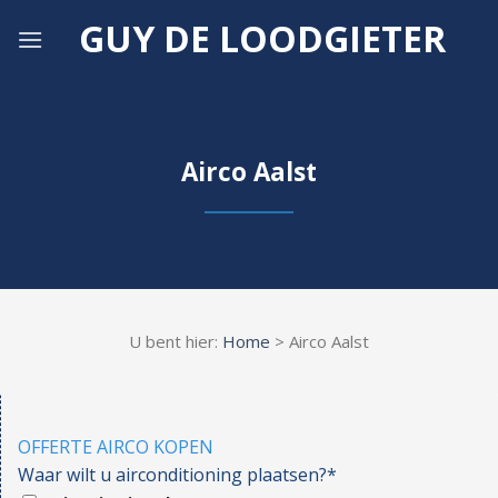
Skip
GUY DE LOODGIETER
to
content
Airco Aalst
U bent hier:
Home
> Airco Aalst
OFFERTE AIRCO KOPEN
Waar wilt u airconditioning plaatsen?*